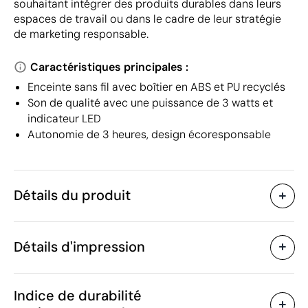
souhaitant intégrer des produits durables dans leurs
espaces de travail ou dans le cadre de leur stratégie
de marketing responsable.
Caractéristiques principales :
Enceinte sans fil avec boîtier en ABS et PU recyclés
Son de qualité avec une puissance de 3 watts et
indicateur LED
Autonomie de 3 heures, design écoresponsable
Détails du produit
Caractéristiques
Détails d'impression
43875
Code du produit
5 unités
Quantité minimum
ø5.9 x 5.2 cm
Sérigraphie circulaire
Tampographie
Taille
Indice de durabilité
140 g
Poids