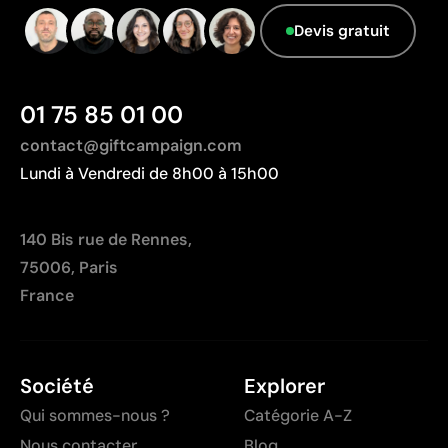
La zone d’impression dépend de la forme et de la
Devis gratuit
taille du contenant
01 75 85 01 00
contact@giftcampaign.com
Lundi à Vendredi de 8h00 à 15h00
140 Bis rue de Rennes,
75006, Paris
France
Société
Explorer
Qui sommes-nous ?
Catégorie A-Z
Nous contacter
Blog