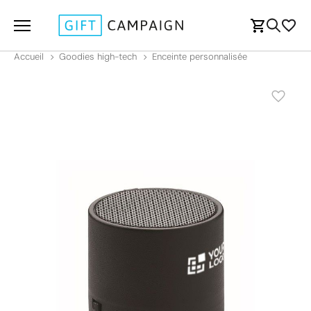
Accueil
Goodies high-tech
Enceinte personnalisée