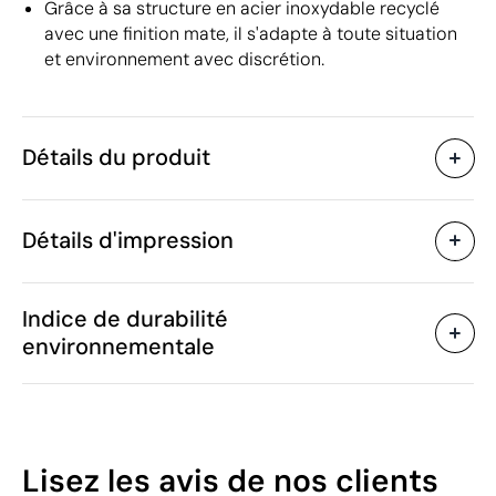
Grâce à sa structure en acier inoxydable recyclé
avec une finition mate, il s'adapte à toute situation
et environnement avec discrétion.
Détails du produit
Caractéristiques
Détails d'impression
43188
Code du produit
5 unités
Quantité minimum
23 x Ø7.5 cm
Gravure laser circulaire
Impression num
Taille
Indice de durabilité
275 g
Poids
environnementale
Plastique, Acier inoxydable
Matière
500 ml
Capacité
Zones d'impression disponibles
Chine
Pays de fabrication
9617 00 00
Code Intrastat
57
Lisez les avis
de nos clients
Septembre 2023
Dans notre collection