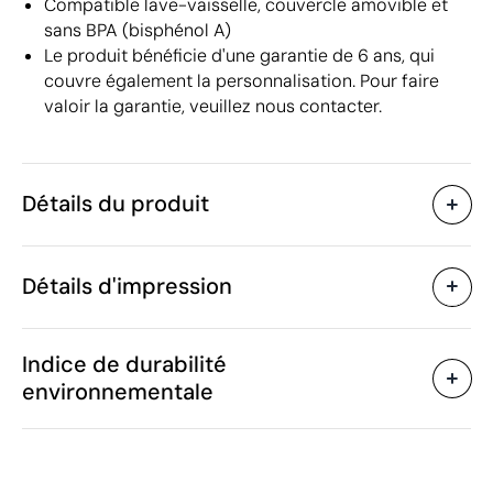
Compatible lave-vaisselle, couvercle amovible et
sans BPA (bisphénol A)
Le produit bénéficie d'une garantie de 6 ans, qui
couvre également la personnalisation. Pour faire
valoir la garantie, veuillez nous contacter.
Détails du produit
Caractéristiques
Détails d'impression
55722
Code du produit
5 unités
Quantité minimum
16.5 x ø 7.2 cm
Tampographie
Taille
Indice de durabilité
340 g
Poids
environnementale
Verre, silicone
Matière
340 ml
Capacité
Zones d'impression disponibles
Oui
Anti-goutte