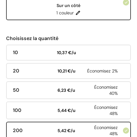
Sur un côté
1 couleur
Choisissez la quantité
10
10,37 €/u
20
10,21 €/u
Économisez 2%
Économisez
50
6,23 €/u
40%
Économisez
100
5,44 €/u
48%
Économisez
200
5,42 €/u
48%