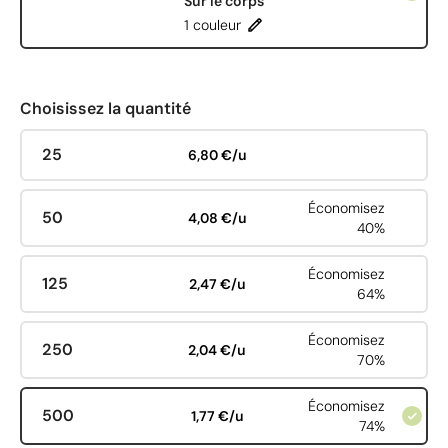
Sur le corps
1 couleur
Choisissez la quantité
25
6,80 €/u
Économisez
50
4,08 €/u
40%
Économisez
125
2,47 €/u
64%
Économisez
250
2,04 €/u
70%
Économisez
500
1,77 €/u
74%