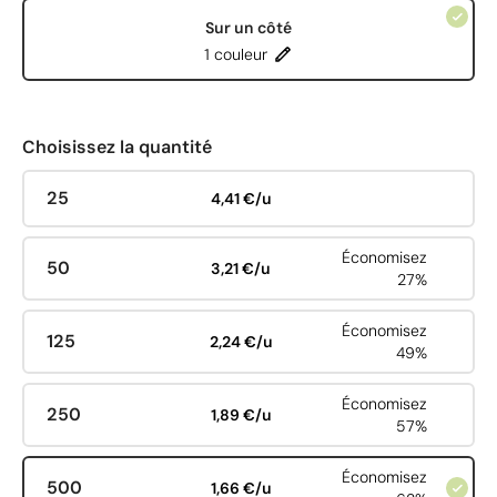
Sur un côté
1 couleur
Choisissez la quantité
25
4,41 €/u
Économisez
50
3,21 €/u
27%
Économisez
125
2,24 €/u
49%
Économisez
250
1,89 €/u
57%
Économisez
500
1,66 €/u