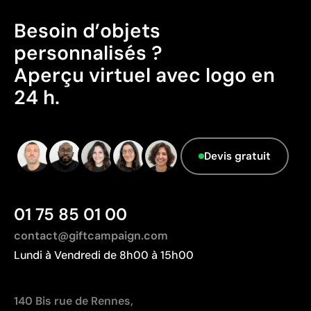
séries
Idéale pour logos simples sans détails fins
Besoin d’objets
personnalisés ?
Limites
Aperçu virtuel avec logo en
Non adaptée à l’impression de photographies ou de
24 h.
dégradés
Nombre de couleurs limité
Devis gratuit
01 75 85 01 00
contact@giftcampaign.com
Lundi à Vendredi de 8h00 à 15h00
140 Bis rue de Rennes,