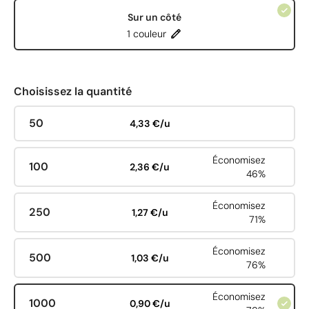
Sur un côté
1 couleur
Choisissez la quantité
50
4,33 €/u
Économisez
100
2,36 €/u
46%
Économisez
250
1,27 €/u
71%
Économisez
500
1,03 €/u
76%
Économisez
1000
0,90 €/u