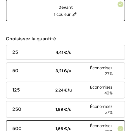
Devant
1 couleur
Choisissez la quantité
25
4,41 €/u
Économisez
50
3,21 €/u
27%
Économisez
125
2,24 €/u
49%
Économisez
250
1,89 €/u
57%
Économisez
500
1,66 €/u