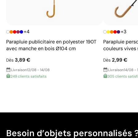
+4
+3
Parapluie publicitaire en polyester 190T
Parapluie pers
avec manche en bois Ø104 cm
couleurs vives
3,89 €
2,99 €
Dès
Dès
Livraison
12/08 - 14/08
Livraison
14/08 - 
249 clients satisfaits
305 clients satisf
Besoin d’objets personnalisés 