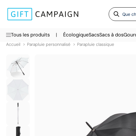
|
Tous les produits
Écologique
Sacs
Sacs à dos
Gour
Accueil
Parapluie personnalisé
Parapluie classique