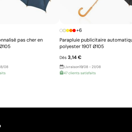
fréquents
+6
onnalisé pas cher en
Parapluie publicitaire automatiq
 Ø105
polyester 190T Ø105
3,14 €
Dès
18/08
Livraison
19/08 - 21/08
aits
47 clients satisfaits
?