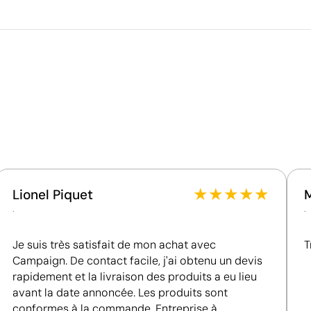
Poids de la boîte extérieure
0T
Quantité par boîte
Ce qui rend ce produit durable
5
Certification du fournisseur - Points: 15 / 15
Fournisseur récompensé par la médaille EcoVadis
Platinum, figurant parmi le 1 % des entreprises les
mieux classées en matière de performance ESG.
★
★
★
★
★
Lionel Piquet
.
.
Je suis très satisfait de mon achat avec
T
Campaign. De contact facile, j'ai obtenu un devis
rapidement et la livraison des produits a eu lieu
avant la date annoncée. Les produits sont
Position:
panneau 3
P
conformes à la commande. Entreprise à