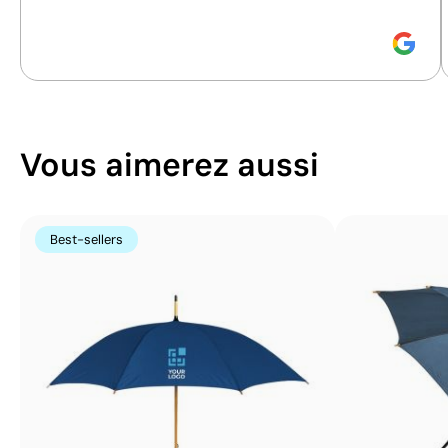
Size:
200 x 150 mm
Size:
200 x 150 mm
Transfert sérigraphique:
maximum 5
Transfert sérigrap
couleurs
couleurs
Vous aimerez aussi
Best-sellers