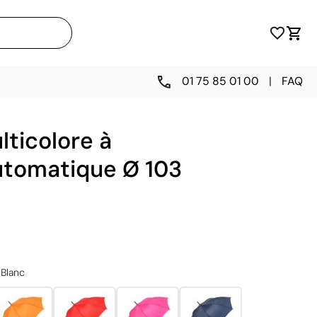
01 75 85 01 00
|
FAQ
lticolore à
utomatique Ø 103
Blanc