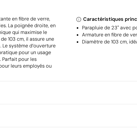
nte en fibre de verre,
Caractéristiques princ
les. La poignée droite, en
Parapluie de 23" avec 
mique qui maximise le
Armature en fibre de ve
 de 103 cm, il assure une
Diamètre de 103 cm, idéa
e. Le système d’ouverture
 pratique pour un usage
 Parfait pour les
 pour leurs employés ou
Emballage
Emballage intermédiaire
Dimensions de la boîte extéri
 4 x 82.5 cm
rique en couleur
Transfert réfléchissant argent
Volume de la boîte extérieure