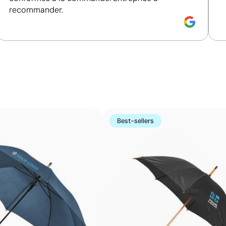
recommander.
Size:
200 x 150 mm
S
hique:
maximum 5
Transfert sérigraphique:
maximum 5
T
couleurs
c
Couleurs unies intenses avec une définition max
Le transfert sérigraphique combine la qualité de la sérig
imprimé par sérigraphie sur un papier spécial, puis transf
Best-sellers
couleurs unies intenses et très résistantes, même sur le
imprimés directement.
Avantages
Possibilité d’impression des couleurs Pantone®
exactes
Couleurs plates intenses avec bonne opacité
Résistance supérieure à un transfert digital
Idéal pour vêtements nécessitant des lavages