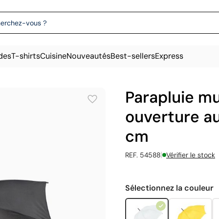
des
T-shirts
Cuisine
Nouveautés
Best-sellers
Express
Parapluie mu
ouverture a
cm
|
REF. 54588
Vérifier le stock
Sélectionnez la couleur