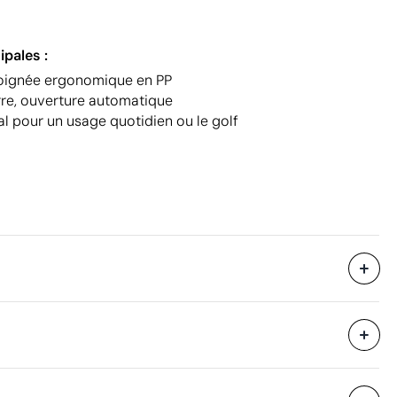
ipales :
poignée ergonomique en PP
rre, ouverture automatique
l pour un usage quotidien ou le golf
12
85.2 x 23 x 27 cm
eure
0.053 m³
é