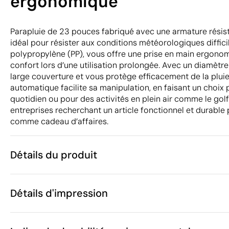
ergonomique
Parapluie de 23 pouces fabriqué avec une armature résista
idéal pour résister aux conditions météorologiques diffici
polypropylène (PP), vous offre une prise en main ergono
confort lors d’une utilisation prolongée. Avec un diamètre
large couverture et vous protège efficacement de la plui
automatique facilite sa manipulation, en faisant un choix
quotidien ou pour des activités en plein air comme le golf.
entreprises recherchant un article fonctionnel et durable
comme cadeau d’affaires.
Détails du produit
Caractéristiques
Détails d'impression
54588
Code du produit
5
Quantité minimum
ø103 x 82.5 x
Transfert sérigraphique
Transfert numé
Taille