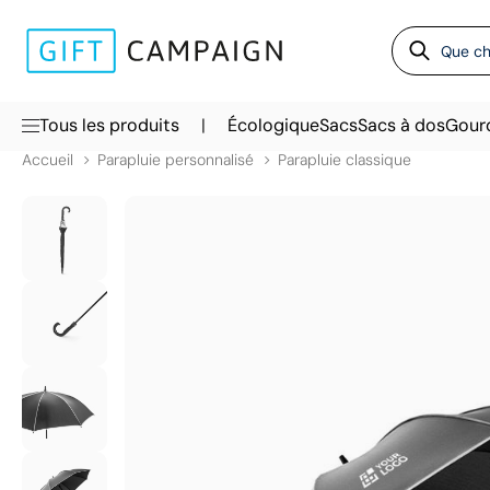
|
Tous les produits
Écologique
Sacs
Sacs à dos
Gour
Accueil
Parapluie personnalisé
Parapluie classique