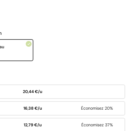
n
au
20,44 €/u
16,38 €/u
Économisez 20%
12,79 €/u
Économisez 37%