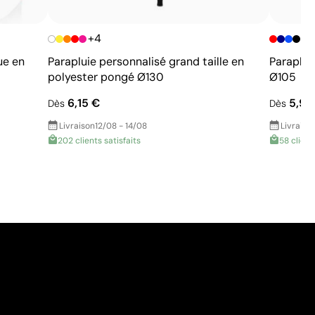
+4
ue en
Parapluie personnalisé grand taille en
Paraplui
polyester pongé Ø130
Ø105
6,15 €
5,98
Dès
Dès
Livraison
12/08 - 14/08
Livraiso
202 clients satisfaits
58 client