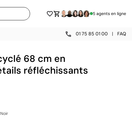
5 agents en ligne
01 75 85 01 00
|
FAQ
cyclé 68 cm en
étails réfléchissants
Noir