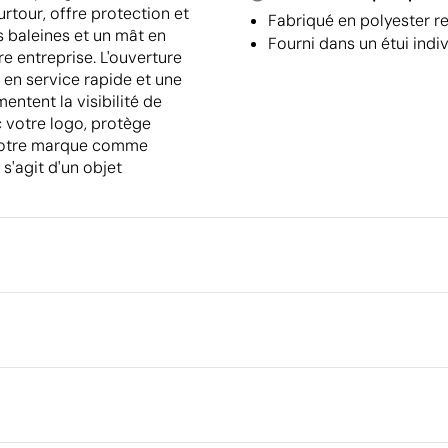
urtour, offre protection et
Fabriqué en polyester re
s baleines et un mât en
Fourni dans un étui indi
re entreprise. L'ouverture
en service rapide et une
entent la visibilité de
c votre logo, protège
e votre marque comme
 s'agit d'un objet
Emballage
Type d'emballage individuel
Emballage intermédiaire
rique en couleur
Sérigraphie textile
Dimensions de la boîte extéri
Volume de la boîte extérieure
Poids de la boîte extérieure