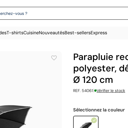
des
T-shirts
Cuisine
Nouveautés
Best-sellers
Express
Parapluie re
polyester, d
Ø 120 cm
|
REF. 54061
Vérifier le stock
Sélectionnez la couleur