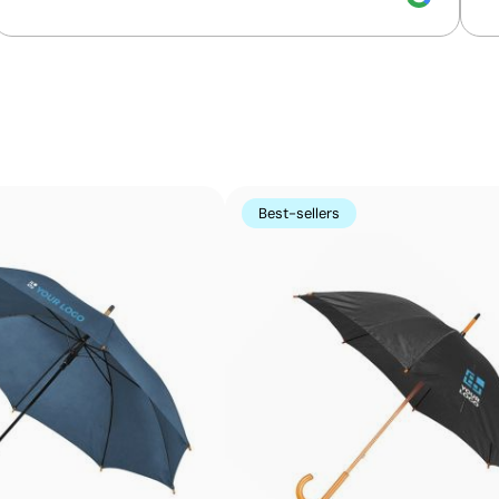
couleurs
c
Couleurs unies intenses avec une définition max
Le transfert sérigraphique combine la qualité de la sérig
imprimé par sérigraphie sur un papier spécial, puis transf
Best-sellers
couleurs unies intenses et très résistantes, même sur le
imprimés directement.
Avantages
Possibilité d’impression des couleurs Pantone®
exactes
Couleurs plates intenses avec bonne opacité
Résistance supérieure à un transfert digital
Idéal pour vêtements nécessitant des lavages
fréquents