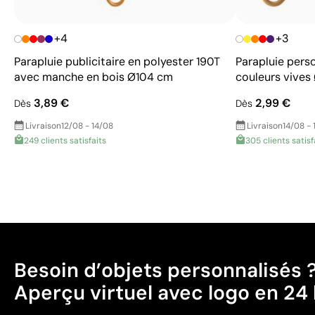
+4
+3
Parapluie publicitaire en polyester 190T
Parapluie pers
avec manche en bois Ø104 cm
couleurs vives
3,89 €
2,99 €
Dès
Dès
Livraison
12/08 - 14/08
Livraison
14/08 - 
249 clients satisfaits
305 clients satisf
Besoin d’objets personnalisés 
Aperçu virtuel avec logo en 24 