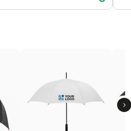
ouleurs
couleurs
imale des détails
raphie et la polyvalence du transfert. Le motif est d’abord
éré sur le produit à l’aide de chaleur. On obtient ainsi des
s zones difficiles ou les vêtements qui ne peuvent pas être
Limites
Nombre de couleurs limité
Non adapté pour des designs photographiques ou
des dégradés