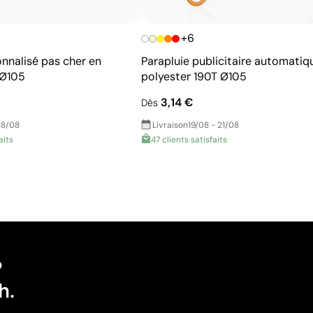
+6
onnalisé pas cher en
Parapluie publicitaire automatiq
 Ø105
polyester 190T Ø105
3,14 €
Dès
18/08
Livraison
19/08 - 21/08
aits
47 clients satisfaits
?
h.