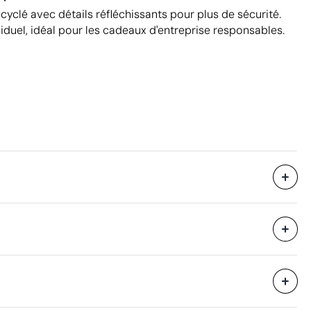
cyclé avec détails réfléchissants pour plus de sécurité.
viduel, idéal pour les cadeaux d'entreprise responsables.
Livré dans un étui.
10 unités
29 x 90 x 24 cm
eure
0.063 m³
18 kg