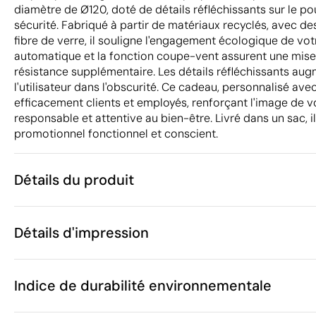
diamètre de Ø120, doté de détails réfléchissants sur le po
sécurité. Fabriqué à partir de matériaux recyclés, avec de
fibre de verre, il souligne l'engagement écologique de vot
automatique et la fonction coupe-vent assurent une mise 
résistance supplémentaire. Les détails réfléchissants augm
l'utilisateur dans l'obscurité. Ce cadeau, personnalisé ave
efficacement clients et employés, renforçant l'image d
responsable et attentive au bien-être. Livré dans un sac, il
promotionnel fonctionnel et conscient.
Détails du produit
Caractéristiques
Détails d'impression
54061
Code du produit
5 unités
Quantité minimum
1 unité
Transfert sérigraphique
Transfert numé
Vente par multiples de
Indice de durabilité environnementale
ø120 x 94 cm
Taille
664 g
Poids