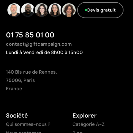
Devis gratuit
Pays d’origine - Points: 2 / 10
Fabriqué en Chine, avec une distance de
transport plus importante par rapport à l'Europe.
01 75 85 01 00
contact@giftcampaign.com
Lundi à Vendredi de 8h00 à 15h00
140 Bis rue de Rennes,
75006, Paris
France
Société
Explorer
Qui sommes-nous ?
Catégorie A-Z