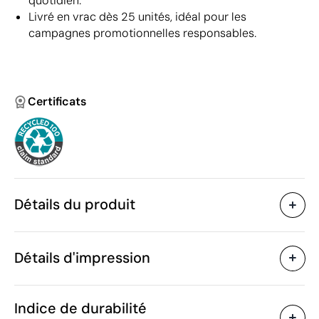
quotidien.
Livré en vrac dès 25 unités, idéal pour les
campagnes promotionnelles responsables.
Certificats
Détails du produit
Caractéristiques
Détails d'impression
48856
Code du produit
25 unités
Quantité minimum
4 x 3.6 x 0.4 cm
Gravure laser
Taille
Indice de durabilité
25 g
Poids