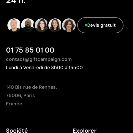
24 h.
Limites
Résistance inférieure à des techniques comme la
gravure ou la sérigraphie
Devis gratuit
Peut être moins compétitive sur de grandes séries
avec des designs simples
01 75 85 01 00
contact@giftcampaign.com
Lundi à Vendredi de 8h00 à 15h00
140 Bis rue de Rennes,
75006, Paris
France
Société
Explorer