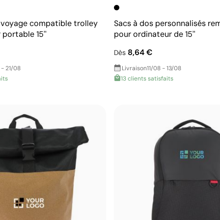
 voyage compatible trolley
Sacs à dos personnalisés re
 portable 15''
pour ordinateur de 15''
8,64 €
Dès
 - 21/08
Livraison
11/08 - 13/08
aits
13 clients satisfaits