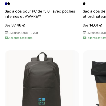
Sac à dos pour PC de 15,6´´ avec poches
Sac à dos de
internes et AWARE™
et ordinateur
37,46 €
14,01 €
Dès
Dès
Livraison
19/08 - 21/08
Livraison
19/08
2 clients satisfaits
1 clients satisf