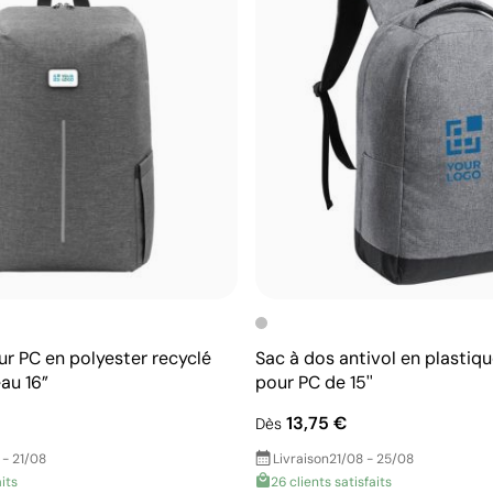
ur PC en polyester recyclé
Sac à dos antivol en plastiqu
eau 16”
pour PC de 15''
13,75 €
Dès
 - 21/08
Livraison
21/08 - 25/08
aits
26 clients satisfaits