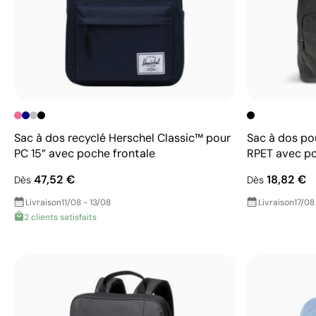
Sac à dos recyclé Herschel Classic™ pour
Sac à dos po
PC 15” avec poche frontale
RPET avec poc
47,52 €
18,82 €
Dès
Dès
Livraison
11/08 - 13/08
Livraison
17/08
2 clients satisfaits