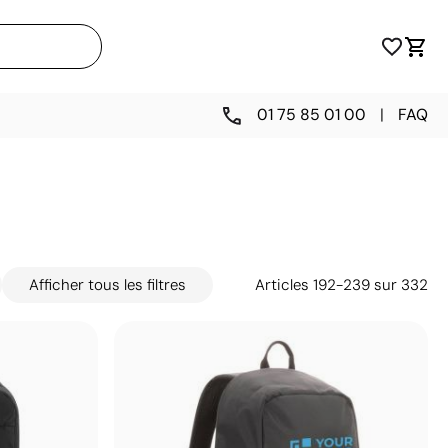
01 75 85 01 00
|
FAQ
Afficher tous les filtres
Articles
192
-
239
sur
332