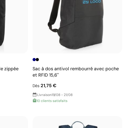
le zippée
Sac à dos antivol rembourré avec poche
et RFID 15,6''
21,75 €
Dès
Livraison
19/08 - 21/08
10 clients satisfaits