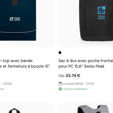
ll-top avec bande
Sac à dos avec poche fronta
e et fermeture à boucle 15"
pour PC 15,6” Swiss Peak
33,74 €
Dès
 - 25/08
Livraison
19/08 - 21/08
aits
1 clients satisfaits