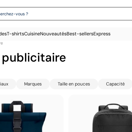
des
T-shirts
Cuisine
Nouveautés
Best-sellers
Express
re
 publicitaire
iaux
Marques
Taille en pouces
Capacité