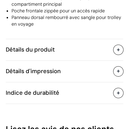
compartiment principal
Poche frontale zippée pour un accès rapide
Panneau dorsal rembourré avec sangle pour trolley
en voyage
Détails du produit
Caractéristiques
Détails d'impression
55377
Code du produit
5 unités
Quantité minimum
1 unité
Transfert sérigraphique
Transfert numé
Vente par multiples de
Indice de durabilité
28 x 42 x 13 cm
Taille
416 g
Poids
Cuir de polyuréthane (PU),
Matière
Zones d'impression disponibles
Polyester
21
15 L
Capacité