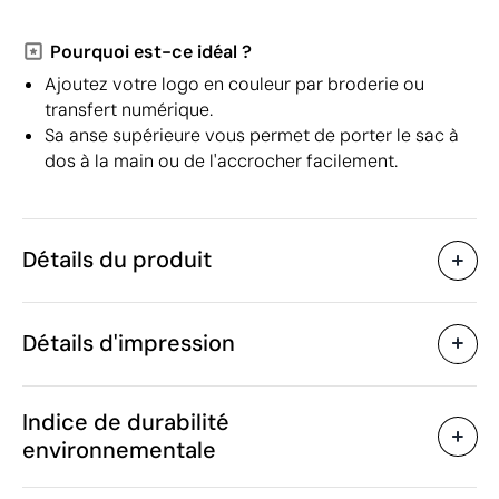
Pourquoi est-ce idéal ?
Ajoutez votre logo en couleur par broderie ou
transfert numérique.
Sa anse supérieure vous permet de porter le sac à
dos à la main ou de l'accrocher facilement.
Détails du produit
Caractéristiques
Détails d'impression
45547
Code du produit
10
Quantité minimum
26 x 15 x 51 cm
Sérigraphie
Transfert numérique en cou
Taille
Indice de durabilité
372 g
Poids
environnementale
Polyester RPET 600D
Matière
Chine
Pays de fabrication