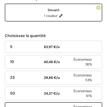
Devant
1 couleur
Choisissez la quantité
5
62,97 €/u
Économisez
10
40,46 €/u
36%
Économisez
25
29,86 €/u
53%
Économisez
50
24,37 €/u
61%
Économisez