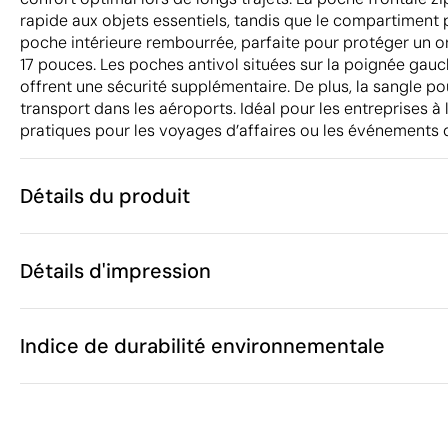
rapide aux objets essentiels, tandis que le compartiment 
poche intérieure rembourrée, parfaite pour protéger un o
17 pouces. Les poches antivol situées sur la poignée gauch
offrent une sécurité supplémentaire. De plus, la sangle pou
transport dans les aéroports. Idéal pour les entreprises à
pratiques pour les voyages d’affaires ou les événements d
Détails du produit
Caractéristiques
Détails d'impression
52454
Code du produit
10 unités
Quantité minimum
31 x 47 x 29 
Transfert numérique en couleur
Taille
Indice de durabilité environnementale
1120 g
Poids
Cuir en polyu
Matière
40 L
Capacité
Zones d'impression disponibles
Chine
Pays de fabrication