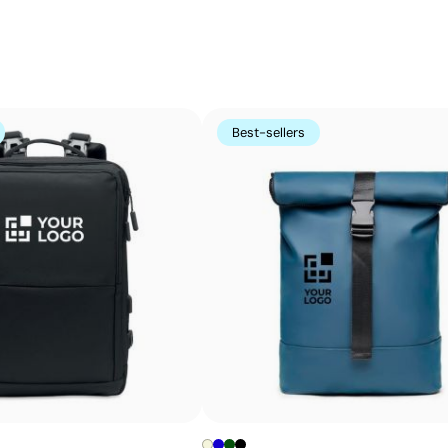
transféré sur l’article à l’aide de chaleur et de pressio
complexes et des photographies en couleur, tout en cons
Avantages
Reproduit des images complexes et photos tout en
couleur
Best-sellers
Ne nécessite pas la spécification des couleurs
Pantone
Toucher doux en surface
Couleurs vives et haute qualité