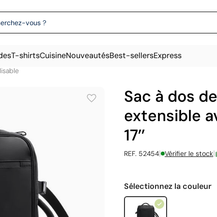
des
T-shirts
Cuisine
Nouveautés
Best-sellers
Express
isable
Sac à dos de
extensible 
17’’
|
|
REF. 52454
Vérifier le stock
Sélectionnez la couleur