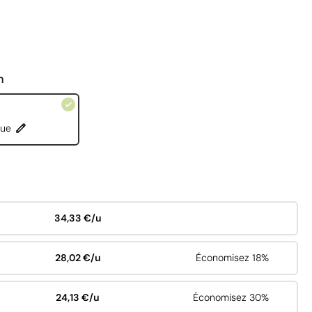
n
que
34,33 €/u
28,02 €/u
Économisez 18%
24,13 €/u
Économisez 30%