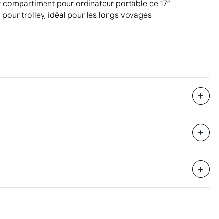
t compartiment pour ordinateur portable de 17”
 pour trolley, idéal pour les longs voyages
160 unités
i avec des
1 unité
38 x 53 x 51 cm
eure
0.103 m³
11.2 kg
Aspects à améliorer
10 unités