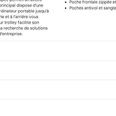
Poche frontale zippée e
principal dispose d’une
Poches antivol et sangle
rdinateur portable jusqu’à
e et à l’arrière vous
r trolley facilite son
 la recherche de solutions
’entreprise.
Emballage
Quantité minimale pour l'envo
palettes
cm
Emballage intermédiaire
Dimensions de la boîte extéri
réthane (PU)
Volume de la boîte extérieure
Poids de la boîte extérieure
Ce qui rend ce produit durable
Quantité par boîte