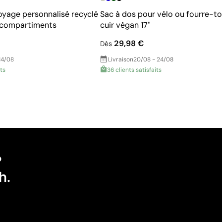
oyage personnalisé recyclé
Sac à dos pour vélo ou fourre-to
s compartiments
cuir végan 17''
29,98 €
Dès
14/08
Livraison
20/08 - 24/08
its
36 clients satisfaits
?
h.