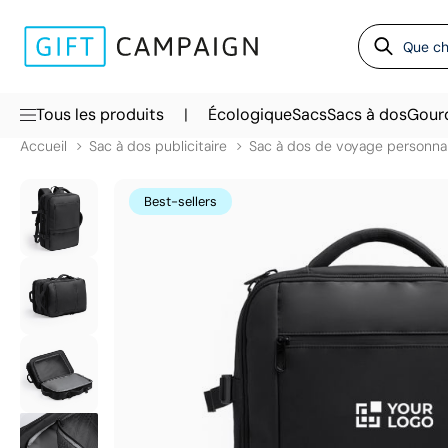
|
Tous les produits
Écologique
Sacs
Sacs à dos
Gour
Accueil
Sac à dos publicitaire
Sac à dos de voyage personnal
Best-sellers