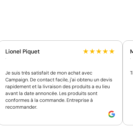
Certification du fournisseur - Points: 8 / 15
Fournisseur lié à une usine auditée selon une norme
reconnue, garantissant la vérification des
conditions de travail.
Fournisseur certifié ISO 14001, attestant d'un
système de gestion environnementale structuré.
Fournisseur certifié ISO 45001, attestant d'un
★
★
★
★
★
Lionel Piquet
système de management de la santé et de la
.
.
sécurité au travail.
Je suis très satisfait de mon achat avec
T
Campaign. De contact facile, j'ai obtenu un devis
rapidement et la livraison des produits a eu lieu
avant la date annoncée. Les produits sont
conformes à la commande. Entreprise à
recommander.
Impression en couleur avec finition éclatante e
Le transfert numérique imprime le motif en haute résoluti