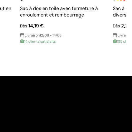
ut en
Sac à dos en toile avec fermeture à
Sac à do
enroulement et rembourrage
divers 
14,19 €
2,29
Dès
Dès
Livraison
12/08 - 14/08
Livraiso
14 clients satisfaits
195 clien