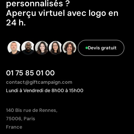
personnalisés ?
Données avancées - Points: 0 / 5
Aperçu virtuel avec logo en
Le fournisseur ne dispose pas de cette
24 h.
information.
Devis gratuit
01 75 85 01 00
contact@giftcampaign.com
Lundi à Vendredi de 8h00 à 15h00
140 Bis rue de Rennes,
75006, Paris
France