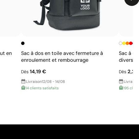
ut en
Sac à dos en toile avec fermeture à
Sac à do
enroulement et rembourrage
divers 
14,19 €
2,29
Dès
Dès
Livraison
12/08 - 14/08
Livraiso
14 clients satisfaits
195 clien