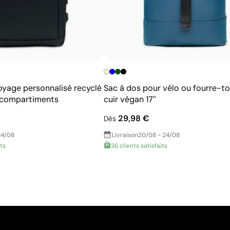
oyage personnalisé recyclé
Sac à dos pour vélo ou fourre-to
s compartiments
cuir végan 17''
29,98 €
Dès
14/08
Livraison
20/08 - 24/08
its
36 clients satisfaits