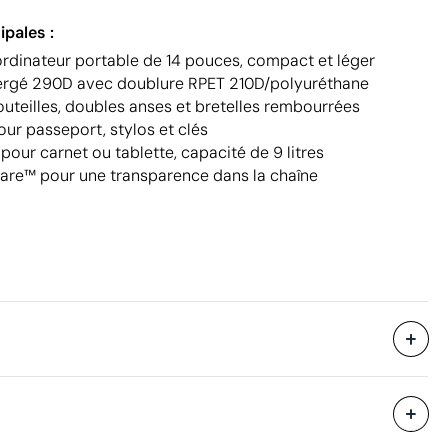
ipales :
ordinateur portable de 14 pouces, compact et léger
sergé 290D avec doublure RPET 210D/polyuréthane
uteilles, doubles anses et bretelles rembourrées
ur passeport, stylos et clés
our carnet ou tablette, capacité de 9 litres
are™ pour une transparence dans la chaîne
16 unités
35 x 44 x 35 cm
eure