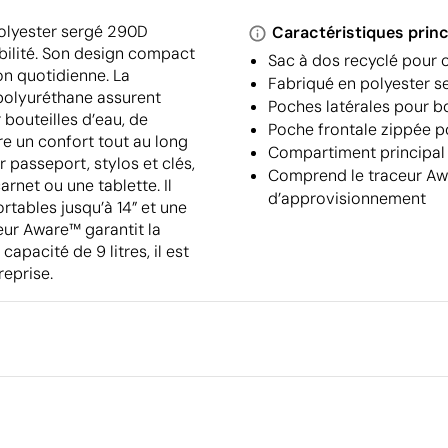
polyester sergé 290D
Caractéristiques princ
abilité. Son design compact
Sac à dos recyclé pour 
ion quotidienne. La
Fabriqué en polyester 
polyuréthane assurent
Poches latérales pour bo
 bouteilles d’eau, de
Poche frontale zippée po
re un confort tout au long
Compartiment principal p
 passeport, stylos et clés,
Comprend le traceur Aw
rnet ou une tablette. Il
d’approvisionnement
tables jusqu’à 14” et une
ceur Aware™ garantit la
pacité de 9 litres, il est
reprise.
Emballage
Emballage intermédiaire
Dimensions de la boîte extéri