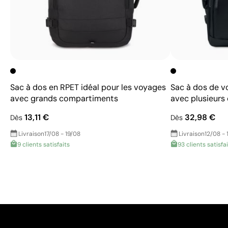
Sac à dos en RPET idéal pour les voyages
Sac à dos de v
avec grands compartiments
avec plusieur
13,11 €
32,98 €
Dès
Dès
Livraison
17/08 - 19/08
Livraison
12/08 - 
9 clients satisfaits
93 clients satisfa