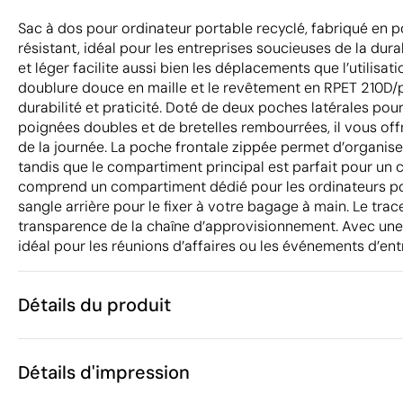
Sac à dos pour ordinateur portable recyclé, fabriqué en 
résistant, idéal pour les entreprises soucieuses de la dur
et léger facilite aussi bien les déplacements que l’utilisat
doublure douce en maille et le revêtement en RPET 210D/
durabilité et praticité. Doté de deux poches latérales pour
poignées doubles et de bretelles rembourrées, il vous off
de la journée. La poche frontale zippée permet d’organiser
tandis que le compartiment principal est parfait pour un ca
comprend un compartiment dédié pour les ordinateurs por
sangle arrière pour le fixer à votre bagage à main. Le tra
transparence de la chaîne d’approvisionnement. Avec une ca
idéal pour les réunions d’affaires ou les événements d’ent
Détails du produit
Caractéristiques
Détails d'impression
54312
Code du produit
5 unités
Quantité minimum