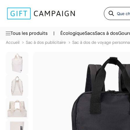
|
Tous les produits
Écologique
Sacs
Sacs à dos
Gour
Accueil
Sac à dos publicitaire
Sac à dos de voyage personnal