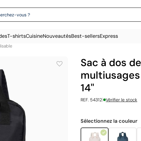
des
T-shirts
Cuisine
Nouveautés
Best-sellers
Express
isable
Sac à dos d
multiusages 
14"
|
REF. 54312
Vérifier le stock
Sélectionnez la couleur