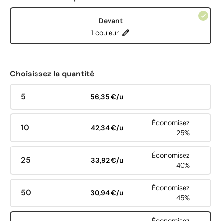
Devant
1 couleur
Choisissez la quantité
5
56,35 €/u
Économisez
10
42,34 €/u
25%
Économisez
25
33,92 €/u
40%
Économisez
50
30,94 €/u
45%
Économisez