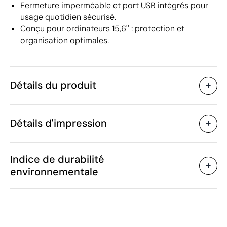
Fermeture imperméable et port USB intégrés pour
usage quotidien sécurisé.
Conçu pour ordinateurs 15,6'' : protection et
organisation optimales.
Détails du produit
Caractéristiques
Détails d'impression
47804
Code du produit
5 unités
Quantité minimum
1 unité
Broderie
Transfert sérigraphique
Vente par multiples de
Indice de durabilité
49 x 29 x 14 cm
Taille
environnementale
660 g
Poids
Polyester
Matière
Zones d'impression disponibles
Chine
Pays de fabrication
4202 92 91
Code Intrastat