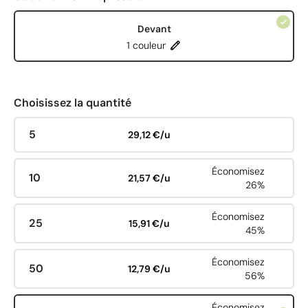
Devant
1 couleur
Choisissez la quantité
5
29,12 €/u
Économisez
10
21,57 €/u
26%
Économisez
25
15,91 €/u
45%
Économisez
50
12,79 €/u
56%
Économisez