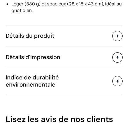
Léger (380 g) et spacieux (28 x 15 x 43 cm), idéal au
quotidien.
Détails du produit
Caractéristiques
Détails d'impression
48738
Code du produit
5 unités
Quantité minimum
28 x 15 x 43 cm
Sérigraphie
Transfert numérique en cou
Taille
Indice de durabilité
380 g
Poids
environnementale
Plastique, Métal, PU,
Matière
Polyester 600D, PE, PP,
Zones d'impression disponibles
Nylon 210D, Bicolore
18 L
Capacité
13
Lisez les avis
de nos clients
Chine
Pays de fabrication
/100
4202 92 91
Code Intrastat