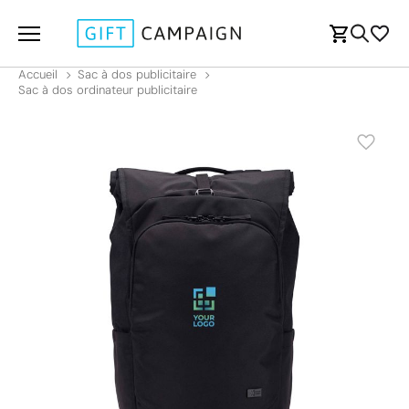
Accueil
Sac à dos publicitaire
Sac à dos ordinateur publicitaire