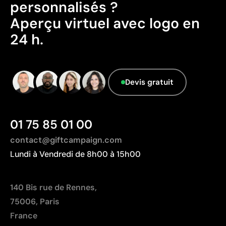
personnalisés ?
Pays d’origine - Points: 2 / 10
Aperçu virtuel avec logo en
Fabriqué en Cambodge, avec une distance de
24 h.
transport plus importante par rapport à l'Europe.
Données avancées - Points: 0 / 5
Le fournisseur ne dispose pas de cette
information.
Devis gratuit
01 75 85 01 00
contact@giftcampaign.com
Lundi à Vendredi de 8h00 à 15h00
140 Bis rue de Rennes,
75006, Paris
France