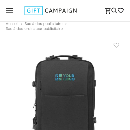
Accueil
Sac à dos publicitaire
Sac à dos ordinateur publicitaire