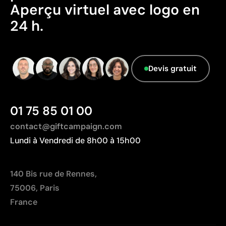
Aperçu virtuel avec logo en
Fabriqué en Chine, avec une distance de
24 h.
transport plus importante par rapport à l'Europe.
Données avancées - Points: 0 / 5
Le fournisseur ne dispose pas de cette
information.
Devis gratuit
01 75 85 01 00
contact@giftcampaign.com
Lundi à Vendredi de 8h00 à 15h00
140 Bis rue de Rennes,
75006, Paris
France