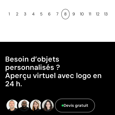
1
2
3
4
5
6
7
8
9
10
11
12
13
Besoin d’objets
personnalisés ?
Aperçu virtuel avec logo en
24 h.
Devis gratuit