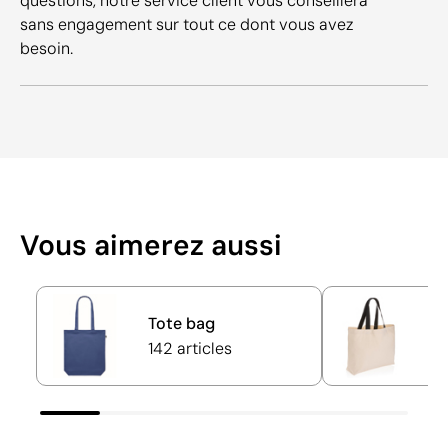
questions, notre service client vous conseillera
sans engagement sur tout ce dont vous avez
besoin.
Vous aimerez aussi
Tote bag
Sa
142 articles
3