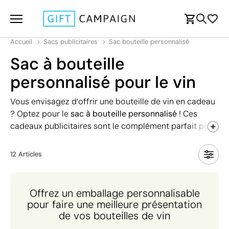
Accueil
Sacs publicitaires
Sac bouteille personnalisé
Sac à bouteille
personnalisé pour le vin
Vous envisagez d’offrir une bouteille de vin en cadeau
? Optez pour le
sac à bouteille personnalisé
! Ces
cadeaux publicitaires sont le complément parfait pour
transporter les bouteilles confortablement mais aussi
pour une
belle présentation
. De plus, votre logo peut
12
Articles
être imprimé de façon très visible, ce qui donnera de la
notoriété à votre marque. Pour une communication
éco-responsable, nous proposons des modèles en
Offrez un emballage personnalisable
liège, jute et kraft. Offrez un cadeau unique !
pour faire une meilleure présentation
de vos bouteilles de vin