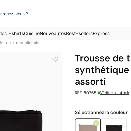
des
T-shirts
Cuisine
Nouveautés
Best-sellers
Express
e toilette publicitaire
Trousse de t
synthétique 
assorti
|
|
REF. 50765
Vérifier le stock
Sélectionnez la couleur