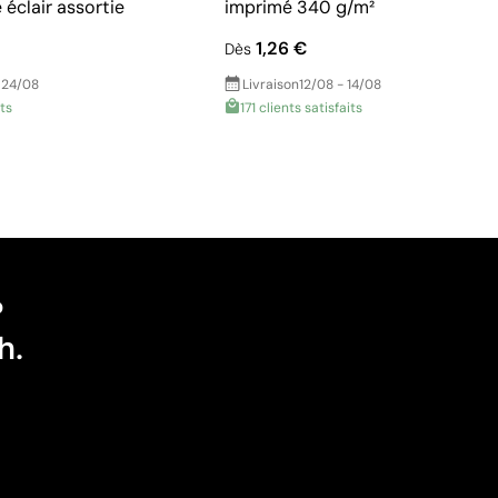
éclair assortie
imprimé 340 g/m²
1,26 €
Dès
 24/08
Livraison
12/08 - 14/08
its
171 clients satisfaits
?
h.