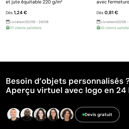
et jute équitable 220 g/m²
avec fermeture 
1,24 €
0,81 €
Dès
Dès
Livraison
20/08 - 24/08
Livraison
20/08 -
117 clients satisfaits
43 clients satisfa
Besoin d’objets personnalisés 
Aperçu virtuel avec logo en 24 
Devis gratuit