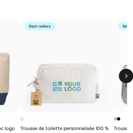
Limites
Non adaptée à l’impression de photographies ou de
Best-sellers
Best-
dégradés
Nombre de couleurs limité
ec logo
Trousse de toilette personnalisée 100 %
Trousse 