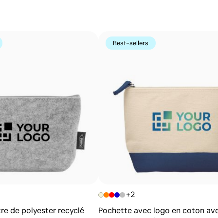
t-shirts.
Avantages
Possibilité d’impression avec couleurs Pantone®
Best-sellers
exactes
Excellent rapport qualité-prix pour les grandes
séries
Idéale pour logos simples sans détails fins
+2
re de polyester recyclé
Pochette avec logo en coton av