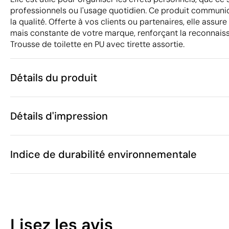
professionnels ou l'usage quotidien. Ce produit communiq
la qualité. Offerte à vos clients ou partenaires, elle assu
mais constante de votre marque, renforçant la reconnaiss
Trousse de toilette en PU avec tirette assortie.
Détails du produit
Caractéristiques
Détails d'impression
50765
Code du produit
25 unités
Quantité minimum
22 x 17 cm
Sérigraphie
Taille
Indice de durabilité environnementale
42 g
Poids
PU
Matière
Chine
Pays de fabrication
Zones d'impression disponibles
4202 92 11
Code Intrastat
6
Février 2025
Dans notre collection depuis
Lisez les avis
Espagne
Pays d'envoi