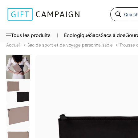
|
Tous les produits
Écologique
Sacs
Sacs à dos
Gour
Accueil
Sac de sport et de voyage personnalisable
Trousse d