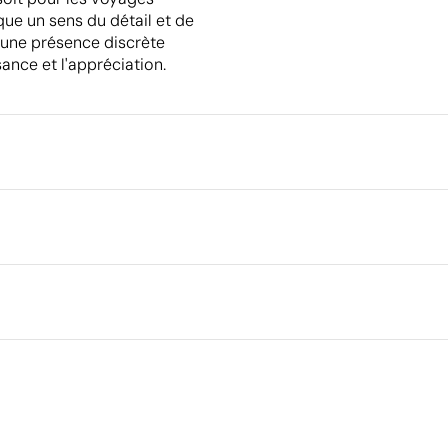
ue un sens du détail et de
re une présence discrète
ance et l'appréciation.
Emballage
Emballage intermédiaire
Dimensions de la boîte extéri
Volume de la boîte extérieure
Poids de la boîte extérieure
Quantité par boîte
Aspects à améliorer
Matériau - Points: 0 / 40