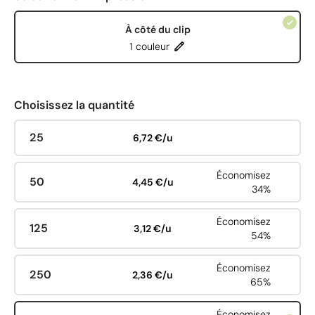
À côté du clip
1 couleur
Choisissez la quantité
25
6,72 €/u
Économisez
50
4,45 €/u
34%
Économisez
125
3,12 €/u
54%
Économisez
250
2,36 €/u
65%
Économisez