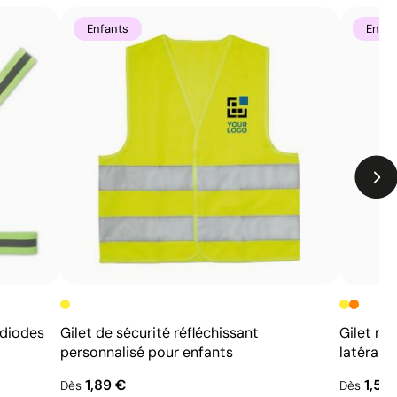
Enfants
Enfan
 diodes
Gilet de sécurité réfléchissant
Gilet ré
personnalisé pour enfants
latérale
1,89 €
1,53
Dès
Dès