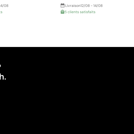
14/08
Livraison
12/08 - 14/08
ts
5 clients satisfaits
?
h.