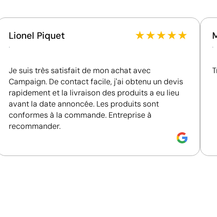
Fournisseur certifié ISO 14001, attestant d'un
système de gestion environnementale structuré.
Fournisseur certifié ISO 45001, attestant d'un
★
★
★
★
★
Lionel Piquet
système de management de la santé et de la
.
.
sécurité au travail.
Je suis très satisfait de mon achat avec
T
Campaign. De contact facile, j'ai obtenu un devis
rapidement et la livraison des produits a eu lieu
avant la date annoncée. Les produits sont
conformes à la commande. Entreprise à
recommander.