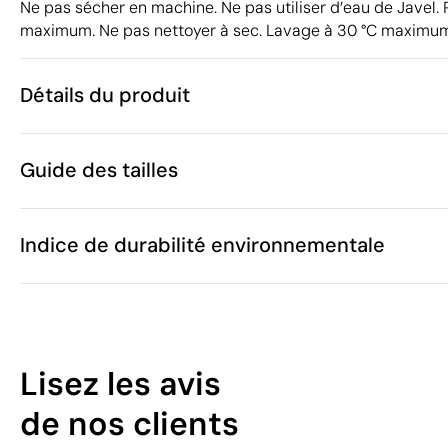
Ne pas sécher en machine. Ne pas utiliser d’eau de Javel. 
maximum. Ne pas nettoyer à sec. Lavage à 30 °C maximu
Détails du produit
Caractéristiques
Guide des tailles
51860
Code du produit
10
Quantité minimum
140 g
Poids
Indice de durabilité environnementale
Ces mesures peuvent varier
Polyester
Matière
Myanmar (Bir
Pays de fabrication
Roly
Marque
A
(cm)
6201 40 10
Code Intrastat
10
B
(cm)
Homme
Genre
Lisez les avis
Mars 2025
Dans notre collection depuis
/100
de nos clients
Espagne
Pays d'envoi