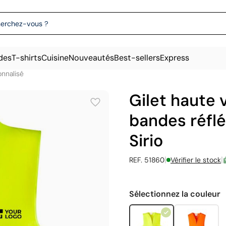
des
T-shirts
Cuisine
Nouveautés
Best-sellers
Express
onnalisé
Gilet haute v
bandes réflé
Sirio
|
|
REF. 51860
Vérifier le stock
Sélectionnez la couleur