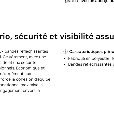
gratuit avec un aperçu du
irio, sécurité et visibilité ass
deux bandes réfléchissantes
Caractéristiques princ
el. Ce vêtement, avec une
Fabriqué en polyester lé
pide et une sécurité
Bandes réfléchissantes p
ionnels. Économique et
conformément aux
enforce la cohésion d'équipe
fonctionnel maximise la
e engagement envers la