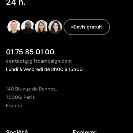
24 h.
information.
Limites
Non adaptée à l’impression de photographies ou de
Devis gratuit
dégradés
Nombre de couleurs limité
01 75 85 01 00
contact@giftcampaign.com
Lundi à Vendredi de 8h00 à 15h00
140 Bis rue de Rennes,
75006, Paris
France
Société
Explorer