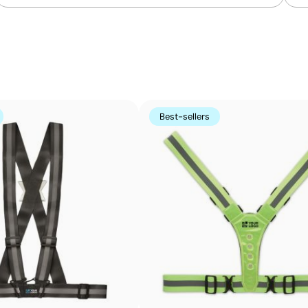
Le transfert numérique imprime le motif en haute résoluti
transféré sur l’article à l’aide de chaleur et de pressio
complexes et des photographies en couleur, tout en cons
Avantages
Reproduit des images complexes et photos tout en
couleur
Best-sellers
Ne nécessite pas la spécification des couleurs
Pantone
Toucher doux en surface
Couleurs vives et haute qualité