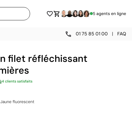
5 agents en ligne
01 75 85 01 00
|
FAQ
n filet réfléchissant
umières
4 clients satisfaits
Jaune fluorescent