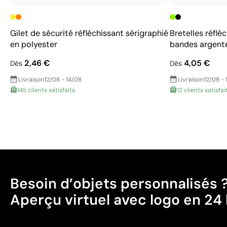
Gilet de sécurité réfléchissant sérigraphié
Bretelles réflé
en polyester
bandes argent
2,46 €
4,05 €
Dès
Dès
Livraison
12/08 - 14/08
Livraison
12/08 - 
145 clients satisfaits
12 clients satisfai
Besoin d’objets personnalisés 
Aperçu virtuel avec logo en 24 