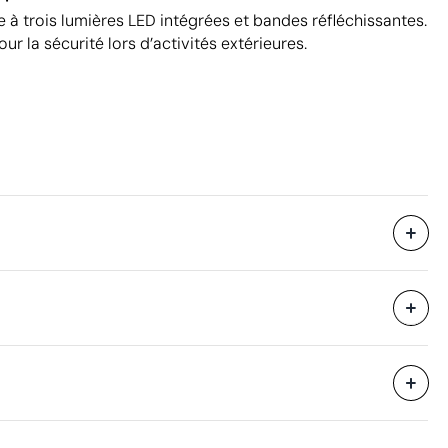
e à trois lumières LED intégrées et bandes réfléchissantes.
our la sécurité lors d’activités extérieures.
Sans emballage individuel
1500 unités
i avec des
50 unités
42 x 27 x 30 cm
eure
0.034 m³