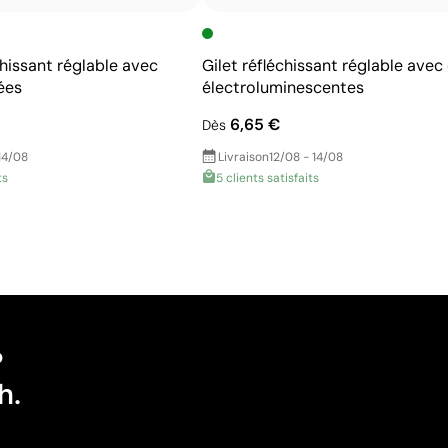
chissant réglable avec
Gilet réfléchissant réglable avec
ées
électroluminescentes
6,65 €
Dès
14/08
Livraison
12/08 - 14/08
ts
5 clients satisfaits
?
h.