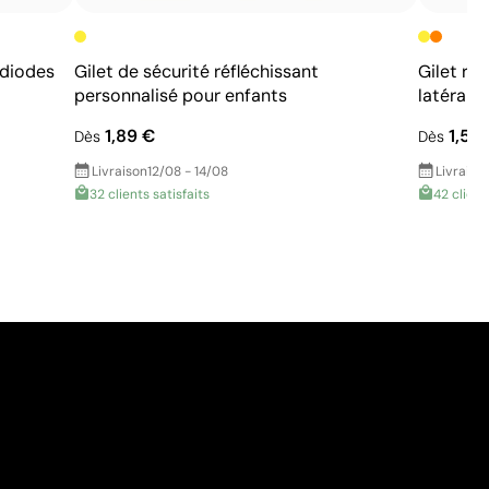
 diodes
Gilet de sécurité réfléchissant
Gilet ré
personnalisé pour enfants
latérale
1,89 €
1,53
Dès
Dès
Livraison
12/08 - 14/08
Livraiso
32 clients satisfaits
42 client