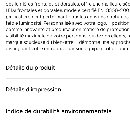
des lumières frontales et dorsales, offre une meilleure sé
LEDs frontales et dorsales, modèle certifié EN 13356-200
particulièrement performant pour les activités nocturnes
faible luminosité. Personnalisé avec votre logo, il positio
comme innovante et précurseur en matière de protection.
visibilité maximale de votre personnel ou de vos clients,
marque soucieuse du bien-être. Il démontre une approche 
distinguant votre entreprise par son équipement de point
Détails du produit
Caractéristiques
Détails d'impression
41588
Code du produit
5 unités
Quantité minimum
47 x 47 x 0.5
Transfert numérique en couleur
Sérigra
Taille
Indice de durabilité environnementale
94 g
Poids
Polyester, N
Matière
Chine
Pays de fabrication