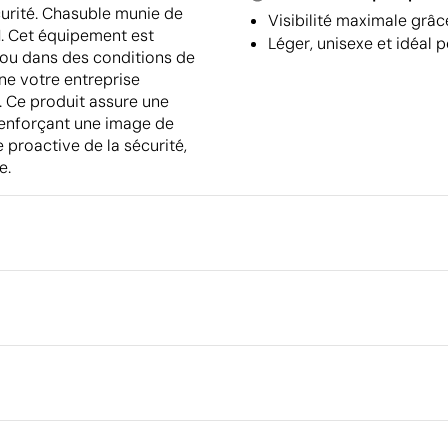
curité. Chasuble munie de
Visibilité maximale grâc
1. Cet équipement est
Léger, unisexe et idéal p
 ou dans des conditions de
nne votre entreprise
 Ce produit assure une
 renforçant une image de
proactive de la sécurité,
e.
Emballage
Type d'emballage individuel
Quantité minimale pour l'envo
 cm
palettes
phie
Transfert sérigraphique
Emballage intermédiaire
ylon 600D
Dimensions de la boîte extéri
Volume de la boîte extérieure