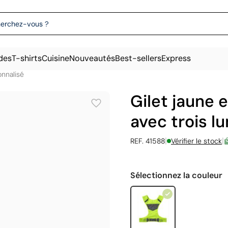
des
T-shirts
Cuisine
Nouveautés
Best-sellers
Express
onnalisé
Gilet jaune e
avec trois l
|
|
REF. 41588
Vérifier le stock
Sélectionnez la couleur