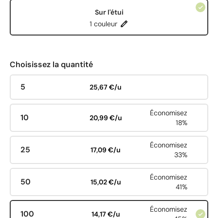
Sur l'étui
1 couleur
Choisissez la quantité
5
25,67 €/u
Économisez
10
20,99 €/u
18%
Économisez
25
17,09 €/u
33%
Économisez
50
15,02 €/u
41%
Économisez
100
14,17 €/u