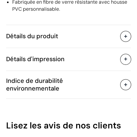
Fabriquée en fibre de verre résistante avec housse
PVC personnalisable.
Détails du produit
Caractéristiques
Détails d'impression
40280
Code du produit
5 unités
Quantité minimum
120 x 180 x 0.4 cm
Sérigraphie
Transfert sérigraphique
Taille
Indice de durabilité
1170 g
Poids
environnementale
Fibre de verre, Chlorure de
Matière
polyvinyle (PVC)
Zones d'impression disponibles
Chine
Pays de fabrication
7019 90 00
Code Intrastat
10
Lisez les avis
de nos clients
Février 2022
Dans notre collection
/100
depuis