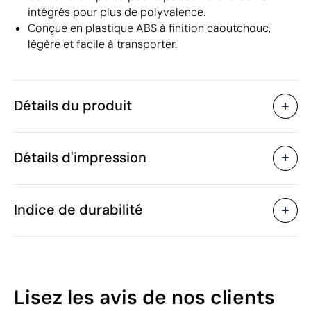
intégrés pour plus de polyvalence.
Conçue en plastique ABS à finition caoutchouc,
légère et facile à transporter.
Détails du produit
Caractéristiques
Détails d'impression
30808
Code du produit
5 unités
Quantité minimum
ø3.8 x 16 cm
Tampographie
Gravure laser
Taille
Indice de durabilité
186 g
Poids
Plastique ABS (finition
Matière
caoutchouc)
Zones d'impression disponibles
Chine
Pays de fabrication
10
8513 10 00
Code Intrastat
Lisez les avis
de nos clients
Juin 2017
Dans notre collection
/100