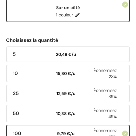
Sur un côté
1 couleur
Choisissez la quantité
5
20,48 €/u
Économisez
10
15,80 €/u
23%
Économisez
25
12,59 €/u
39%
Économisez
50
10,38 €/u
49%
Économisez
100
9,79 €/u