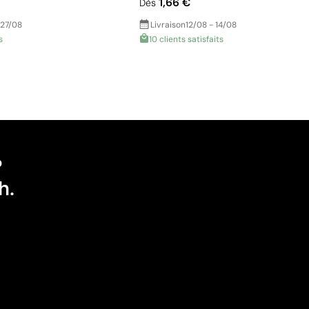
1,66 €
Dès
 27/08
Livraison
12/08 - 14/08
s
10 clients satisfaits
?
h.