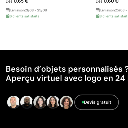
0,65 €
0,60 €
Dès
Dès
Livraison
21/08 - 25/08
Livraison
25/08 -
6 clients satisfaits
8 clients satisfait
Besoin d’objets personnalisés 
Aperçu virtuel avec logo en 24 
Devis gratuit