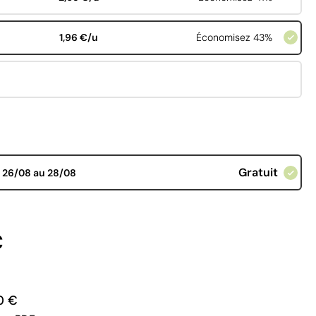
1,96 €/u
Économisez 43%
Gratuit
d
26/08 au 28/08
€
0 €