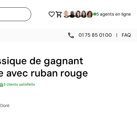
5 agents en ligne
01 75 85 01 00
|
FAQ
assique de gagnant
ée avec ruban rouge
3 clients satisfaits
Doré