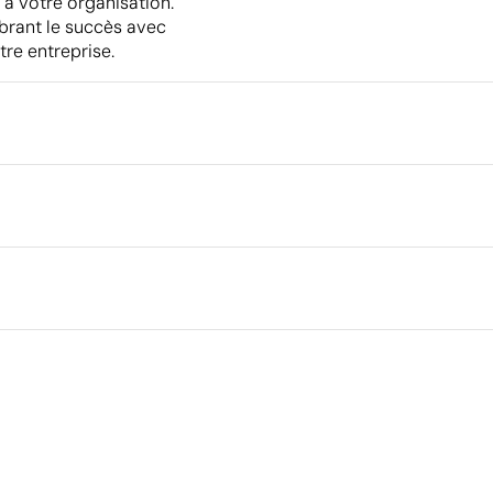
 à votre organisation.
ébrant le succès avec
tre entreprise.
Emballage
Quantité minimale pour l'envo
palettes
Emballage intermédiaire
 sérigraphique
Transfert numérique en couleur
Dimensions de la boîte extéri
Volume de la boîte extérieure
Poids de la boîte extérieure
Ce qui rend ce produit durable
Quantité par boîte
Certification du fournisseur - Points: 8 / 15
Fournisseur lié à une usine auditée selon une norme
reconnue, garantissant la vérification des