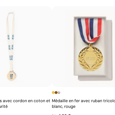
taille. L’atelier choisit pour vous la technique d’impress
d’obtenir un résultat net, durable et adapté au logo que 
Avantages
Possibilité d’impression avec couleurs Pantone®
exactes
Techniques économiques pour quantités moyennes
et élevées
Couleurs du logo intenses et bien définies
Résultats homogènes pour les grandes séries
is avec cordon en coton et
Médaille en fer avec ruban tricolo
rité
blanc, rouge