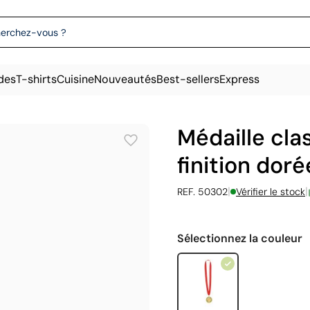
des
T-shirts
Cuisine
Nouveautés
Best-sellers
Express
Médaille cl
finition dor
|
|
REF. 50302
Vérifier le stock
Sélectionnez la couleur