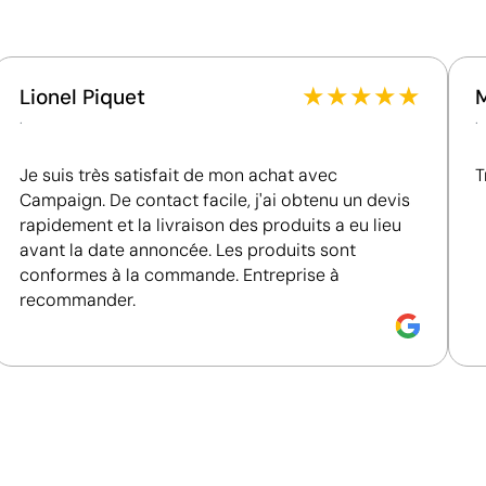
conditions de travail.
Fournisseur récompensé par la médaille EcoVadis
Bronze, se situant parmi les 35 % des meilleures
entreprises en matière de performance ESG.
★
★
★
★
★
Lionel Piquet
Fournisseur certifié ISO 14001, attestant d'un
.
.
système de gestion environnementale structuré.
Je suis très satisfait de mon achat avec
T
Campaign. De contact facile, j'ai obtenu un devis
rapidement et la livraison des produits a eu lieu
avant la date annoncée. Les produits sont
conformes à la commande. Entreprise à
recommander.
Combinaison de sérigraphie et de tampographie 
La sérigraphie et la tampographie sont deux techniques d
choisies en fonction de la forme et du matériau du produ
larges, tandis que la tampographie permet de marquer av