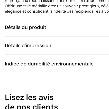
renforçant la reconnaissance des efforts et l'attachement
Offrir une telle médaille crée un souvenir prestigieux, cél
élégance et consolidant la fidélité des récipiendaires à vo
Détails du produit
Caractéristiques
Détails d'impression
50302
Code du produit
80
Quantité minimum
ø7 x 50 cm
Sérigraphie ou tampographie
Transfert
Taille
Indice de durabilité environnementale
70 g
Poids
Métal
Matière
Chine
Pays de fabrication
Zones d'impression disponibles
7117 19 00
Code Intrastat
10
Janvier 2025
Dans notre collection depuis
Lisez les avis
Espagne
Pays d'envoi
/100
de nos clients