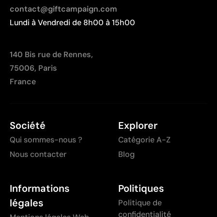
Chaque couleur entraîne un coût supplémentaire lié
contact@giftcampaign.com
à la préparation
Lundi à Vendredi de 8h00 à 15h00
Peu optimale pour les petites quantités
140 Bis rue de Rennes,
75006, Paris
France
Société
Explorer
Qui sommes-nous ?
Catégorie A-Z
Nous contacter
Blog
Informations
Politiques
légales
Politique de
confidentialité