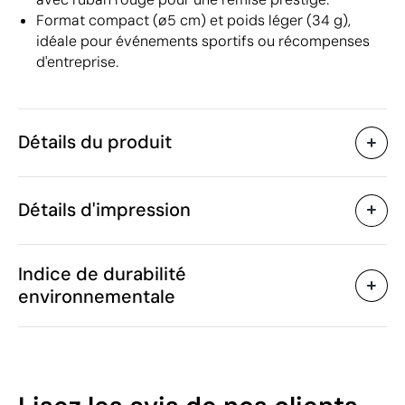
Format compact (ø5 cm) et poids léger (34 g),
idéale pour événements sportifs ou récompenses
d'entreprise.
Détails du produit
Caractéristiques
Détails d'impression
50433
Code du produit
80
Quantité minimum
ø5 x 50 cm
Sérigraphie ou tampographie
Transfert
Taille
Indice de durabilité
34 g
Poids
environnementale
Métal
Matière
Chine
Pays de fabrication
Zones d'impression disponibles
7117 19 00
Code Intrastat
Janvier 2025
Dans notre collection
10