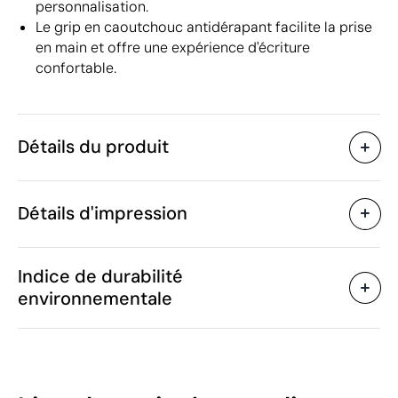
personnalisation.
Le grip en caoutchouc antidérapant facilite la prise
en main et offre une expérience d'écriture
confortable.
Détails du produit
Caractéristiques
Détails d'impression
37768
Code du produit
50 unités
Quantité minimum
1 unité
Impression numérique en couleur
Tamp
Vente par multiples de
Indice de durabilité
ø1 x 14.5 cm
Taille
environnementale
8 g
Poids
Plastique
Matière
Zones d'impression disponibles
Chine
Pays de fabrication
9608 10 99
Code Intrastat
11