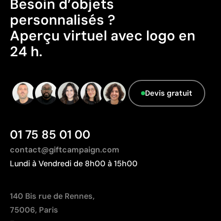
Besoin d’objets
Emballage sans caractéristiques considérées
personnalisés ?
comme durables.
Aperçu virtuel avec logo en
Pays d’origine - Points: 2 / 10
24 h.
Fabriqué en Inde, avec une distance de transport
plus importante par rapport à l'Europe.
Données avancées - Points: 0 / 5
Le fournisseur ne dispose pas de cette
Devis gratuit
information.
01 75 85 01 00
contact@giftcampaign.com
Lundi à Vendredi de 8h00 à 15h00
140 Bis rue de Rennes,
75006, Paris