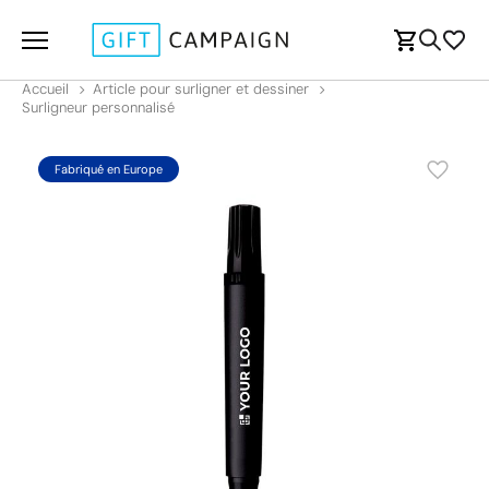
Accueil
Article pour surligner et dessiner
Surligneur personnalisé
Fabriqué en Europe