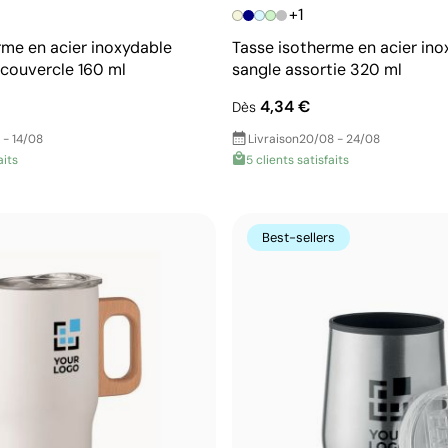
+1
rme en acier inoxydable
Tasse isotherme en acier in
 couvercle 160 ml
sangle assortie 320 ml
4,34 €
Dès
 - 14/08
Livraison
20/08 - 24/08
aits
5 clients satisfaits
Best-sellers