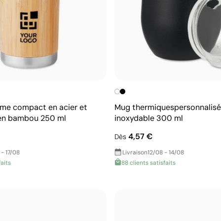
rme compact en acier et
Mug thermiquespersonnalisé 
en bambou 250 ml
inoxydable 300 ml
4,57 €
Dès
 - 17/08
Livraison
12/08 - 14/08
faits
88 clients satisfaits