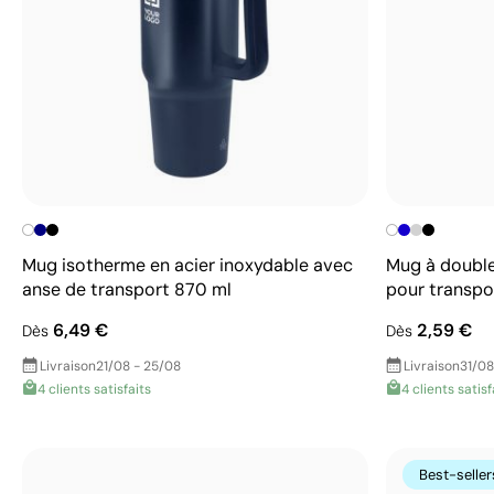
Mug isotherme en acier inoxydable avec
Mug à double
anse de transport 870 ml
pour transpo
6,49 €
2,59 €
Dès
Dès
Livraison
21/08 - 25/08
Livraison
31/08
4 clients satisfaits
4 clients satisf
Best-seller