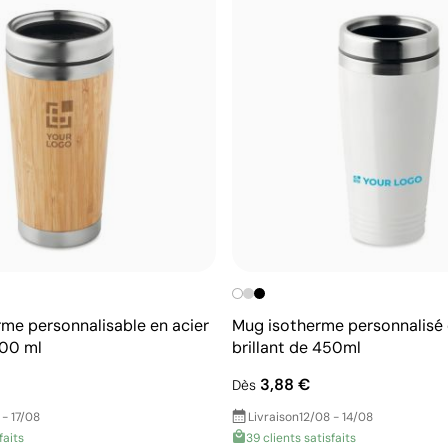
rme personnalisable en acier
Mug isotherme personnalisé 
00 ml
brillant de 450ml
3,88 €
Dès
 - 17/08
Livraison
12/08 - 14/08
faits
39 clients satisfaits