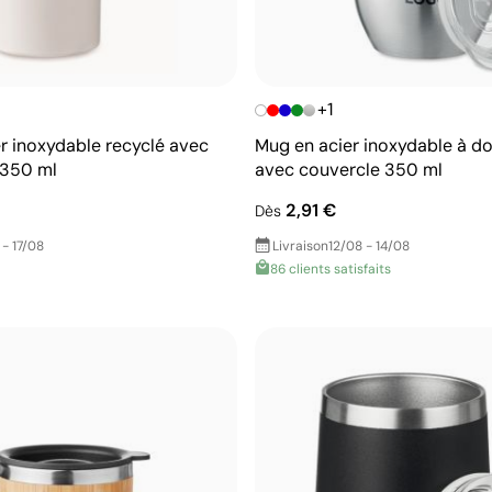
+1
er inoxydable recyclé avec
Mug en acier inoxydable à do
 350 ml
avec couvercle 350 ml
2,91 €
Dès
 - 17/08
Livraison
12/08 - 14/08
86 clients satisfaits