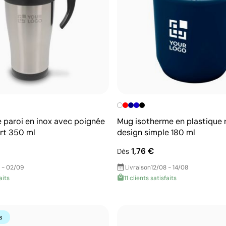
 paroi en inox avec poignée
Mug isotherme en plastique 
rt 350 ml
design simple 180 ml
1,76 €
Dès
 - 02/09
Livraison
12/08 - 14/08
aits
11 clients satisfaits
s