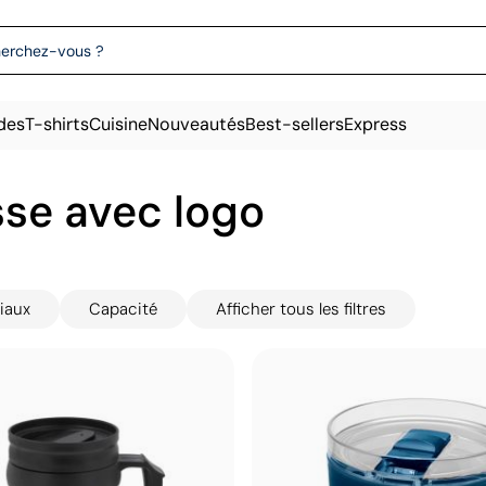
des
T-shirts
Cuisine
Nouveautés
Best-sellers
Express
sse avec logo
iaux
Capacité
Afficher tous les filtres