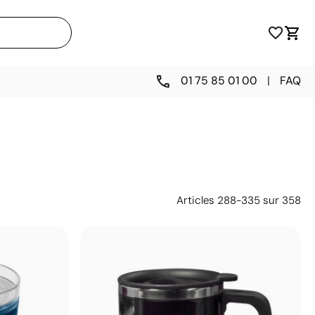
01 75 85 01 00
|
FAQ
Articles
288
-
335
sur
358