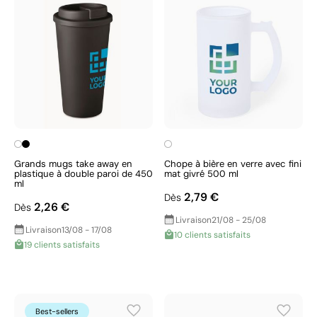
Grands mugs take away en
Chope à bière en verre avec fini
plastique à double paroi de 450
mat givré 500 ml
ml
2,79 €
Dès
2,26 €
Dès
Livraison
21/08 - 25/08
Livraison
13/08 - 17/08
10 clients satisfaits
19 clients satisfaits
Best-sellers