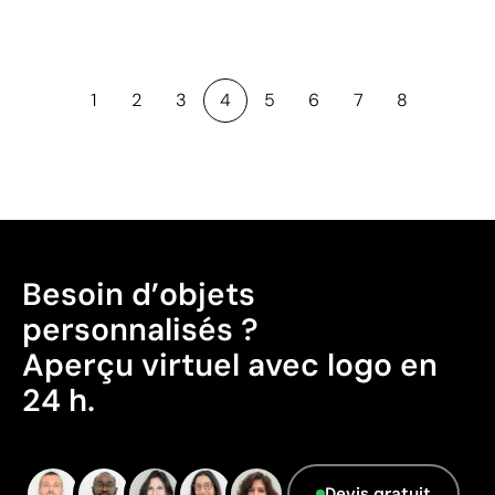
1
2
3
4
5
6
7
8
Besoin d’objets
personnalisés ?
Aperçu virtuel avec logo en
24 h.
Devis gratuit