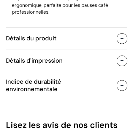
ergonomique, parfaite pour les pauses café
professionnelles.
Détails du produit
Caractéristiques
Détails d'impression
47311
Code du produit
100 unités
Quantité minimum
ø7.3 x 10.6 cm
Impression numérique brillante UV
Taille
Indice de durabilité
320 g
Poids
environnementale
Porcelaine
Matière
300 ml
Capacité
Zones d'impression disponibles
Oui
Passe au lave-vaisselle
Oui
Passe au micro-ondes
17
Lisez les avis
de nos clients
Chine
Pays de fabrication
/100