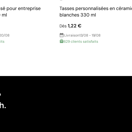
sé pour entreprise
Tasses personnalisées en céram
 ml
blanches 330 ml
1,22 €
Dès
 20/08
Livraison
13/08 - 19/08
its
629 clients satisfaits
?
h.