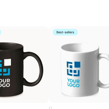
reconnaissons les référentiels suivants : SMETA,
Amfori/BSCI, SA8000 et Sedex.
Impression circulaire avec des couleurs unies et
La sérigraphie circulaire adapte la sérigraphie classiqu
tout le contour des tasses, verres ou bouteilles. Le desi
Best-sellers
très résistantes et des teintes Pantone® fidèles.
Avantages
Possibilité d’impression avec couleurs Pantone®
exactes
Impression enveloppante autour du produit
Bonne résistance à l’usage quotidien
Idéale pour mugs, verres et bouteilles
promotionnels