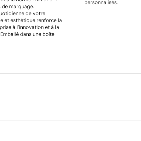
personnalisés.
s de marquage.
quotidienne de votre
le et esthétique renforce la
rise à l'innovation et à la
 Emballé dans une boîte
Emballage
Type d'emballage individuel
Quantité minimale pour l'envo
9 cm
palettes
Tampographie
Dimensions de la boîte extéri
Volume de la boîte extérieure
Poids de la boîte extérieure
Ce qui rend ce produit durable
Quantité par boîte