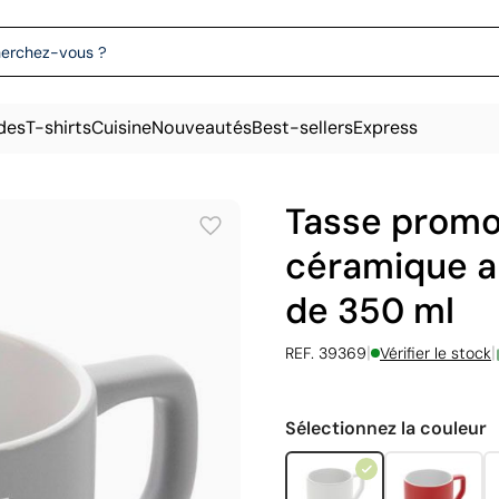
des
T-shirts
Cuisine
Nouveautés
Best-sellers
Express
Tasse promo
céramique a
de 350 ml
|
|
REF. 39369
Vérifier le stock
Sélectionnez la couleur