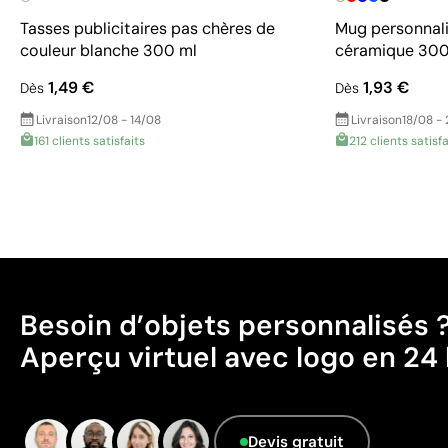
Tasses publicitaires pas chères de
Mug personnali
couleur blanche 300 ml
céramique 300
1,49 €
1,93 €
Dès
Dès
Livraison
12/08 - 14/08
Livraison
18/08 -
161 clients satisfaits
212 clients satisfa
Besoin d’objets personnalisés 
Aperçu virtuel avec logo en 24 
Devis gratuit