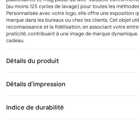
(au moins 125 cycles de lavage) pour toutes les méthode
Personnalisée avec votre logo, elle offre une exposition 
marque dans les bureaux ou chez les clients. Cet objet uti
reconnaissance et la fidélisation, en associant votre entrep
praticité, contribuant à une image de marque dynamique.
cadeau.
Détails du produit
Caractéristiques
Détails d'impression
39369
Code du produit
10 unités
Quantité minimum
9 x 7 x 8 x ø 
Sérigraphie circulaire
Gravure laser
Taille
Indice de durabilité
312 g
Poids
Céramique
Matière
350 ml
Capacité
Zones d'impression disponibles
Oui
Passe au lave-vaisselle