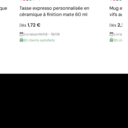
ique
Tasse expresso personnalisée en
Mug en c
céramique à finition mate 60 ml
vifs au 
1,72 €
2,29
Dès
Dès
Livraison
14/08 - 18/08
Livraiso
62 clients satisfaits
30 client