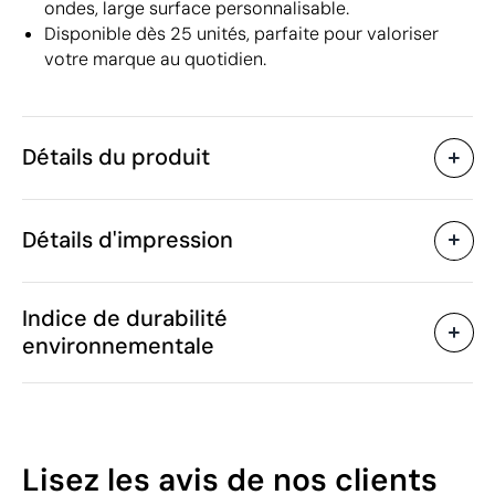
ondes, large surface personnalisable.
Disponible dès 25 unités, parfaite pour valoriser
votre marque au quotidien.
Détails du produit
Caractéristiques
Détails d'impression
47942
Code du produit
25 unités
Quantité minimum
1 unité
Sublimation en couleur
Vente par multiples de
Indice de durabilité
9.8 x 11 x 8 cm
Taille
environnementale
361 g
Poids
Céramique
Matière
Zones d'impression disponibles
325 ml
Capacité
Oui
Passe au micro-ondes
2
Lisez les avis
de nos clients
Chine
Pays de fabrication