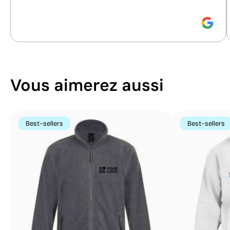
Size:
50x50 mm
Size:
50x50 mm
Transfert numérique textile:
en couleurs
Transfert numérique
Vous aimerez aussi
Best-sellers
Best-sellers