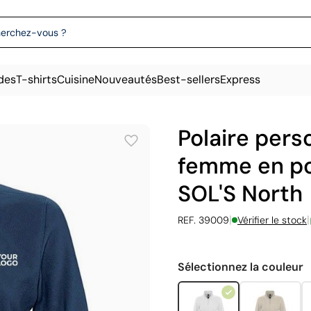
des
T-shirts
Cuisine
Nouveautés
Best-sellers
Express
Polaire pers
femme en po
SOL'S North
|
|
REF. 39009
Vérifier le stock
Sélectionnez la couleur