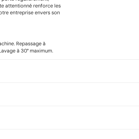
te attentionné renforce les
otre entreprise envers son
machine. Repassage à
 Lavage à 30° maximum.
Emballage
Dimensions de la boîte extéri
Volume de la boîte extérieure
Poids de la boîte extérieure
 de 5 % en raison du processus de fabrication
Quantité par boîte
S
M
L
Broderie