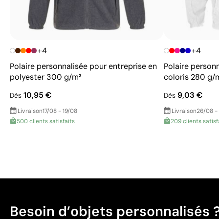
+4
+4
Polaire personnalisée pour entreprise en
Polaire personn
polyester 300 g/m²
coloris 280 g/
10,95 €
9,03 €
Dès
Dès
Livraison
17/08 - 19/08
Livraison
26/08 -
500 clients satisfaits
209 clients satisf
Besoin d’objets personnalisés 