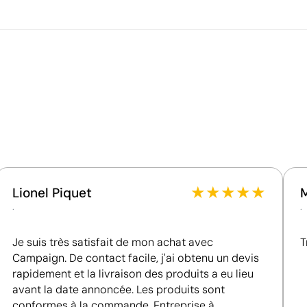
62.0
64.0
66.0
48.0
51.0
54.0
Ce qui rend ce produit durable
Certification du fournisseur - Points: 8 / 15
Fournisseur lié à une usine auditée selon une norme
reconnue, garantissant la vérification des
conditions de travail.
Fournisseur récompensé par la médaille EcoVadis
Bronze, se situant parmi les 35 % des meilleures
entreprises en matière de performance ESG.
★
★
★
★
★
Lionel Piquet
.
.
Je suis très satisfait de mon achat avec
T
Campaign. De contact facile, j'ai obtenu un devis
rapidement et la livraison des produits a eu lieu
avant la date annoncée. Les produits sont
Position:
dos
P
conformes à la commande. Entreprise à