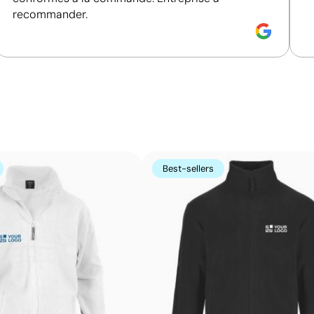
recommander.
Size:
280x230 mm
S
 textile:
en couleurs
Transfert numérique textile:
en couleurs
T
Impression en couleur avec des tons vifs et un 
Le transfert numérique textile imprime le motif en haute 
transféré sur le vêtement à l’aide de chaleur et de press
dégradés et des logos complexes en couleur, ce qui en 
Best-sellers
séries de t-shirts, sweatshirts et sacs.
Avantages
Permet l’impression tout en couleur avec teintes
vives et haute qualité
Pour designs complexes, multicolores et très
détaillés
Processus flexible, parfait pour petites séries
Toucher doux en surface