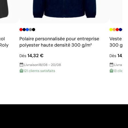
col
Polaire personnalisée pour entreprise
Veste pol
Roly
polyester haute densité 300 g/m²
300 g/m²
14,32 €
14,2
Dès
Dès
Livraison
18/08 - 20/08
Livraiso
121 clients satisfaits
13 clients