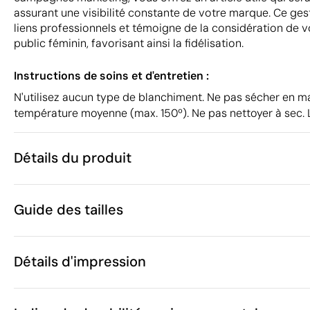
assurant une visibilité constante de votre marque. Ce ges
liens professionnels et témoigne de la considération de v
public féminin, favorisant ainsi la fidélisation.
Instructions de soins et d'entretien :
N'utilisez aucun type de blanchiment. Ne pas sécher en 
température moyenne (max. 150º). Ne pas nettoyer à sec.
Détails du produit
Caractéristiques
Guide des tailles
39009
Code du produit
5 unités
Quantité minimum
531 g
Poids
Détails d'impression
Ces mesures peuvent varier
PET
Matière
Bangladesh
Pays de fabrication
Transfert numérique textile en couleur
SOL'S
Marque