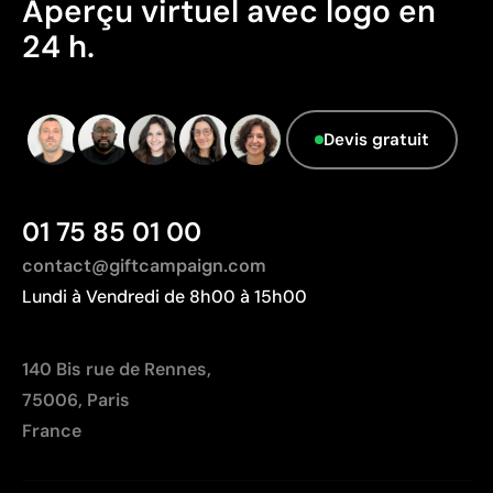
Aperçu virtuel avec logo en
Données avancées - Points: 0 / 5
24 h.
Le fournisseur ne dispose pas de cette
information.
Devis gratuit
01 75 85 01 00
contact@giftcampaign.com
Lundi à Vendredi de 8h00 à 15h00
140 Bis rue de Rennes,
75006, Paris
France