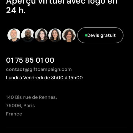
Aperçu virtuel avec logo en
Emballage - Points: 0 / 10
24 h.
Emballage sans caractéristiques considérées
comme durables.
Pays d’origine - Points: 2 / 10
Fabriqué en Bangladesh, avec une distance de
Devis gratuit
transport plus importante par rapport à l'Europe.
01 75 85 01 00
contact@giftcampaign.com
Lundi à Vendredi de 8h00 à 15h00
140 Bis rue de Rennes,
75006, Paris
France