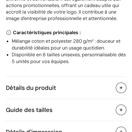
actions promotionnelles, offrant un cadeau utile qui
accroît la visibilité de votre logo. Il contribue à une
image d'entreprise professionnelle et attentionnée.
Caractéristiques principales :
Mélange coton et polyester 280 g/m² : douceur et
durabilité idéales pour un usage quotidien.
Disponible en 6 tailles unisexes, personnalisable dès
5 unités pour vos équipes.
Détails du produit
Caractéristiques
Guide des tailles
45968
Code du produit
5 unités
Quantité minimum
760 g
Poids
Détails d'impression