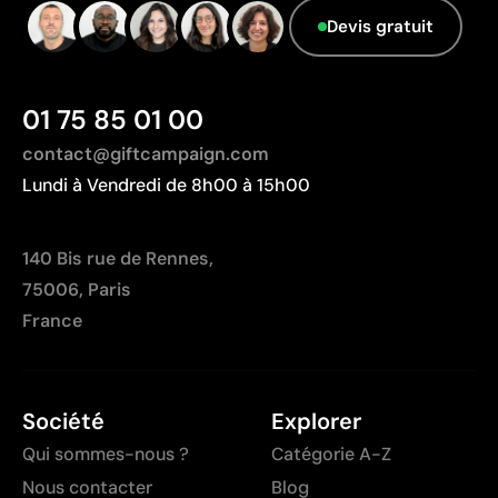
Limites
Devis gratuit
Nombre de couleurs limité
Non adapté pour des designs photographiques ou
des dégradés
01 75 85 01 00
contact@giftcampaign.com
Lundi à Vendredi de 8h00 à 15h00
140 Bis rue de Rennes,
75006, Paris
France
Société
Explorer
Qui sommes-nous ?
Catégorie A-Z
Nous contacter
Blog