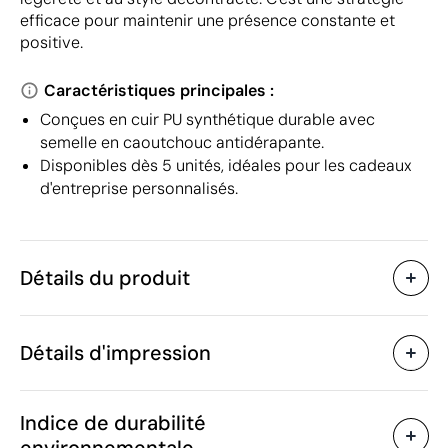
efficace pour maintenir une présence constante et
positive.
Caractéristiques principales :
Conçues en cuir PU synthétique durable avec
semelle en caoutchouc antidérapante.
Disponibles dès 5 unités, idéales pour les cadeaux
d'entreprise personnalisés.
Détails du produit
Caractéristiques
Détails d'impression
53329
Code du produit
5 unités
Quantité minimum
800 g
Transfert sérigraphique
Transfert numé
Poids
Indice de durabilité
PU
Matière