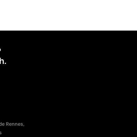
?
h.
 de Rennes,
s