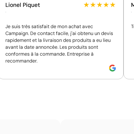
entreprises en matière de performance ESG.
★
★
★
★
★
Lionel Piquet
Fournisseur certifié ISO 14001, attestant d'un
.
.
système de gestion environnementale structuré.
Je suis très satisfait de mon achat avec
T
Campaign. De contact facile, j'ai obtenu un devis
rapidement et la livraison des produits a eu lieu
avant la date annoncée. Les produits sont
Position:
zone 3
P
conformes à la commande. Entreprise à
recommander.
Size:
30 x 15 mm
S
imum 1 couleur
Tampographie:
maximum 1 couleur
T
Impression de petits détails sur des surfaces in
La tampographie transfère l’encre d’une plaque gravée à
formes incurvées ou irrégulières. Elle est conçue pour i
porte-clés, des gadgets et des objets de petite taille où
Avantages