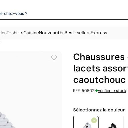
des
T-shirts
Cuisine
Nouveautés
Best-sellers
Express
s
Chaussures e
lacets assor
caoutchouc
|
|
REF. 50602
Vérifier le stock
Sélectionnez la couleur