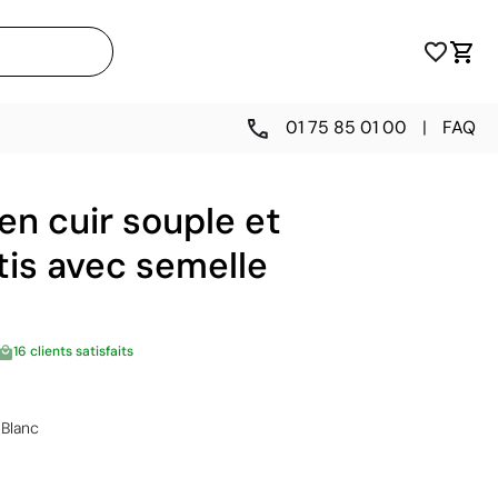
01 75 85 01 00
|
FAQ
n cuir souple et
tis avec semelle
16 clients satisfaits
Blanc