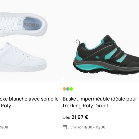
Possibilité d’impression avec couleurs Pantone®
exactes
Permet l’impression sur surfaces incurvées et
irrégulières
Bonne définition des textes et logos
Prix compétitifs pour les grandes quantités
exe blanche avec semelle
Basket imperméable idéale pour 
 Roly
trekking Roly Direct
21,97 €
Dès
19/08
Livraison
11/08 - 13/08
ts