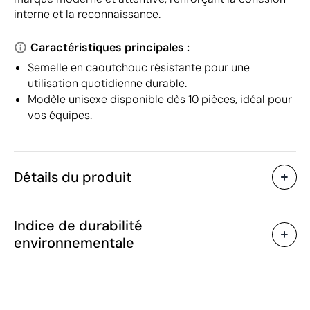
interne et la reconnaissance.
Caractéristiques principales :
Semelle en caoutchouc résistante pour une
utilisation quotidienne durable.
Modèle unisexe disponible dès 10 pièces, idéal pour
vos équipes.
Détails du produit
Caractéristiques
Indice de durabilité
53154
Code du produit
environnementale
10
Quantité minimum
630 g
Poids
Matière
Chine
Pays de fabrication