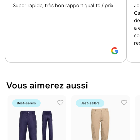
plastique
individuel
Super rapide, très bon rapport qualité / prix
Je
objective des critères essentiels, tels que les
57 x 21 x 40 cm
Dimensions de la boîte
Ca
matériaux, l'origine, l'emballage et les certifications,
extérieure
de
afin de vous aider à prendre des décisions d'achat
0.048 m³
a 
Volume de la boîte
plus conscientes et responsables.
so
extérieure
re
Découvrez comment nous calculons notre indice de
11.75 kg
Poids de la boîte extérieure
durabilité.
25 unités
Quantité par boîte
Vous pouvez également le trouver dans
Ce qui rend ce produit durable
Vêtements de travail personnalisés
Vous aimerez aussi
Certification du fournisseur - Points: 9 / 15
Fournisseur récompensé par la médaille
Couleurs unies intenses avec une définition
EcoVadis Silver, figurant parmi les 15 % des
Best-sellers
Best-sellers
maximale des détails
entreprises les mieux classées de son secteur en
matière de performance ESG.
Le transfert sérigraphique combine la qualité de la
Fournisseur lié à une usine auditée selon une
sérigraphie et la polyvalence du transfert. Le motif est
norme reconnue, garantissant la vérification des
d’abord imprimé par sérigraphie sur un papier spécial,
conditions de travail.