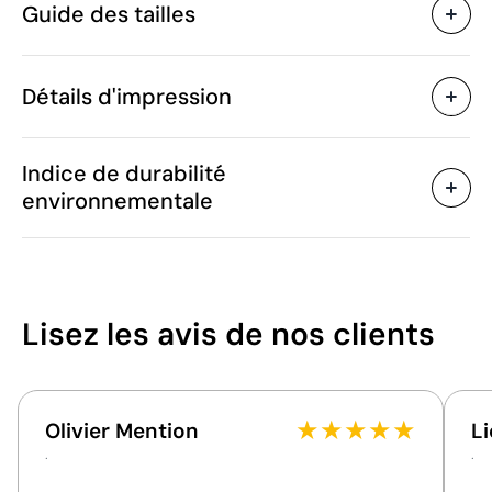
Guide des tailles
49553
Code du produit
5 unités
Quantité minimum
1 unité
Vente par multiples de
Détails d'impression
495 g
Poids
Polyester, Coton
Matière
Transfert sérigraphique
Transfert numé
Chine
Pays de fabrication
Indice de durabilité
Velilla
Marque
environnementale
6203 43 11
Code Intrastat
Unisexe
Genre
Zones d'impression disponibles
210 g/m²
Grammage
4XL
Janvier 2025
Dans notre collection
11
Lisez les avis
de nos clients
A
(cm)
114.5
depuis
/100
Position:
sur un côté
Portugal / République
B
(cm)
64.0
Pays d'envoi
Size:
100 x 70 mm
tchèque
Transfert sérigraphique:
maximum
★
★
★
★
★
Olivier Mention
Li
Cet indice est un outil de transparence qui permet
Emballage
4 couleurs
Ces mesures peuvent varier de 5 % en raison du
.
.
de connaître et de comparer l'impact de nos
processus de fabrication
Livré dans un sac en
Type d'emballage
produits. Nous évaluons de manière claire et