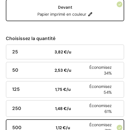
Devant
Papier imprimé en couleur
Choisissez la quantité
25
3,82 €/u
Économisez
50
2,53 €/u
34%
Économisez
125
1,75 €/u
54%
Économisez
250
1,48 €/u
61%
Économisez
500
1,12 €/u