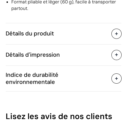
Format pliable et léger (60 g), facile à transporter
partout.
Détails du produit
Caractéristiques
Détails d'impression
37133
Code du produit
25 unités
Quantité minimum
120 x 128 cm
Papier imprimé en couleur
Étiquette nu
Taille
Indice de durabilité
60 g
Poids
environnementale
Biodégradable
Matière
Chine
Pays de fabrication
Zones d'impression disponibles
3926 20 00
Code Intrastat
Février 2020
Dans notre collection
42
Lisez les avis
de nos clients
depuis
/100
Pologne
Pays d'envoi